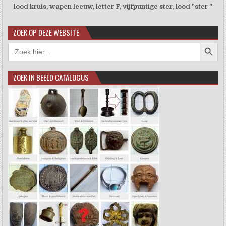
lood kruis, wapen leeuw, letter F, vijfpuntige ster, lood "ster "
ZOEK OP DEZE WEBSITE
Zoekkno
Zoek
naar:
ZOEK IN BEELD CATALOGUS