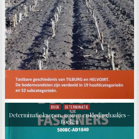
BOEK
DETERMINATIE
Posted in
Determinatie knopen, gespen en kledinghaakjes –
Boeken