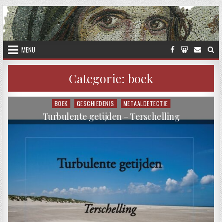
Skip to content
MENU
Categorie:
boek
BOEK
GESCHIEDENIS
METAALDETECTIE
Posted in
Turbulente getijden – Terschelling