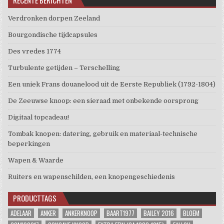
RECENTE BERICHTEN
Verdronken dorpen Zeeland
Bourgondische tijdcapsules
Des vredes 1774
Turbulente getijden – Terschelling
Een uniek Frans douanelood uit de Eerste Republiek (1792-1804)
De Zeeuwse knoop: een sieraad met onbekende oorsprong
Digitaal topcadeau!
Tombak knopen: datering, gebruik en materiaal-technische
beperkingen
Wapen & Waarde
Ruiters en wapenschilden, een knopengeschiedenis
PRODUCTTAGS
ADELAAR
ANKER
ANKERKNOOP
BAART1977
BAILEY 2016
BLOEM