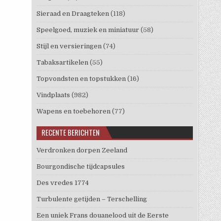
Sieraad en Draagteken
(118)
Speelgoed, muziek en miniatuur
(58)
Stijl en versieringen
(74)
Tabaksartikelen
(55)
Topvondsten en topstukken
(16)
Vindplaats
(982)
Wapens en toebehoren
(77)
RECENTE BERICHTEN
Verdronken dorpen Zeeland
Bourgondische tijdcapsules
Des vredes 1774
Turbulente getijden – Terschelling
Een uniek Frans douanelood uit de Eerste