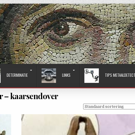
DETERMINATIE
LINKS
TIPS METAALDETEC
 – kaarsendover