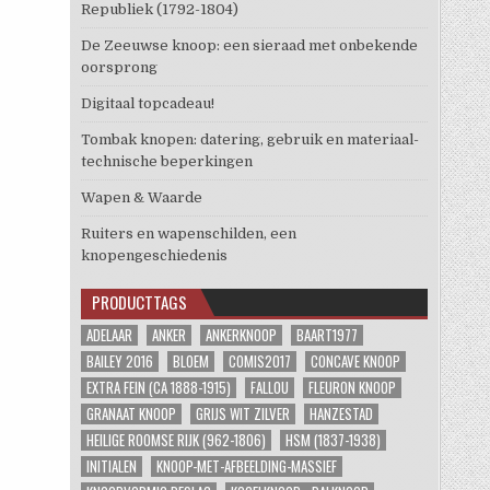
Republiek (1792-1804)
De Zeeuwse knoop: een sieraad met onbekende
oorsprong
Digitaal topcadeau!
Tombak knopen: datering, gebruik en materiaal-
technische beperkingen
Wapen & Waarde
Ruiters en wapenschilden, een
knopengeschiedenis
PRODUCTTAGS
ADELAAR
ANKER
ANKERKNOOP
BAART1977
BAILEY 2016
BLOEM
COMIS2017
CONCAVE KNOOP
EXTRA FEIN (CA 1888-1915)
FALLOU
FLEURON KNOOP
GRANAAT KNOOP
GRIJS WIT ZILVER
HANZESTAD
HEILIGE ROOMSE RIJK (962-1806)
HSM (1837-1938)
INITIALEN
KNOOP-MET-AFBEELDING-MASSIEF