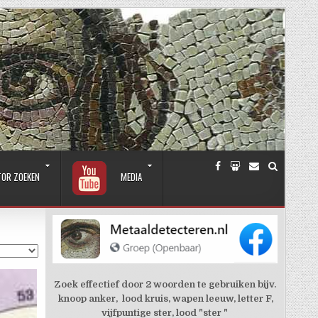
TOR ZOEKEN
MEDIA
Zoek effectief door 2 woorden te gebruiken bijv.
knoop anker, lood kruis, wapen leeuw, letter F,
vijfpuntige ster, lood "ster "