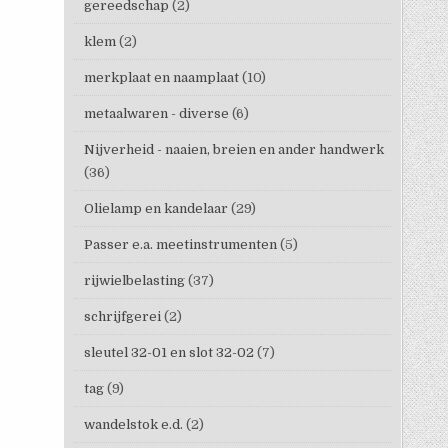
gereedschap
(2)
klem
(2)
merkplaat en naamplaat
(10)
metaalwaren - diverse
(6)
Nijverheid - naaien, breien en ander handwerk
(36)
Olielamp en kandelaar
(29)
Passer e.a. meetinstrumenten
(5)
rijwielbelasting
(37)
schrijfgerei
(2)
sleutel 32-01 en slot 32-02
(7)
tag
(9)
wandelstok e.d.
(2)