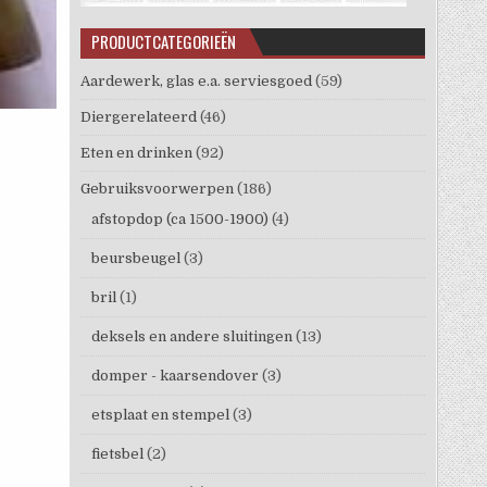
PRODUCTCATEGORIEËN
Aardewerk, glas e.a. serviesgoed
(59)
Diergerelateerd
(46)
Eten en drinken
(92)
Gebruiksvoorwerpen
(186)
afstopdop (ca 1500-1900)
(4)
beursbeugel
(3)
bril
(1)
deksels en andere sluitingen
(13)
domper - kaarsendover
(3)
etsplaat en stempel
(3)
fietsbel
(2)