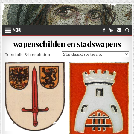
Skip to content
MENU
wapenschilden en stadswapens
Toont alle 34 resultaten