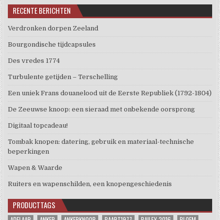
RECENTE BERICHTEN
Verdronken dorpen Zeeland
Bourgondische tijdcapsules
Des vredes 1774
Turbulente getijden – Terschelling
Een uniek Frans douanelood uit de Eerste Republiek (1792-1804)
De Zeeuwse knoop: een sieraad met onbekende oorsprong
Digitaal topcadeau!
Tombak knopen: datering, gebruik en materiaal-technische
beperkingen
Wapen & Waarde
Ruiters en wapenschilden, een knopengeschiedenis
PRODUCTTAGS
ADELAAR
ANKER
ANKERKNOOP
BAART1977
BAILEY 2016
BLOEM