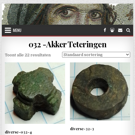
Skip to content
MENU
032 -Akker Teteringen
Toont alle 22 resultaten
diverse-32-3
diverse-032-4