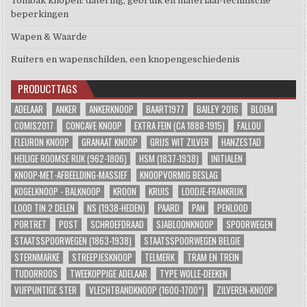
Tombak knopen: datering, gebruik en materiaal-technische
beperkingen
Wapen & Waarde
Ruiters en wapenschilden, een knopengeschiedenis
PRODUCTTAGS
ADELAAR
ANKER
ANKERKNOOP
BAART1977
BAILEY 2016
BLOEM
COMIS2017
CONCAVE KNOOP
EXTRA FEIN (CA 1888-1915)
FALLOU
FLEURON KNOOP
GRANAAT KNOOP
GRIJS WIT ZILVER
HANZESTAD
HEILIGE ROOMSE RIJK (962-1806)
HSM (1837-1938)
INITIALEN
KNOOP-MET-AFBEELDING-MASSIEF
KNOOPVORMIG BESLAG
KOGELKNOOP - BALKNOOP
KROON
KRUIS
LOODJE-FRANKRIJK
LOOD TIN 2 DELEN
NS (1938-HEDEN)
PAARD
PAN
PENLOOD
PORTRET
POST
SCHROEFDRAAD
SJABLOONKNOOP
SPOORWEGEN
STAATSSPOORWEGEN (1863-1938)
STAATSSPOORWEGEN BELGIE
STERNMARKE
STREEPJESKNOOP
TELMERK
TRAM EN TREIN
TUDORROOS
TWEEKOPPIGE ADELAAR
TYPE WOLLE-DEEKEN
VIJFPUNTIGE STER
VLECHTBANDKNOOP (1600-1700*)
ZILVEREN-KNOOP