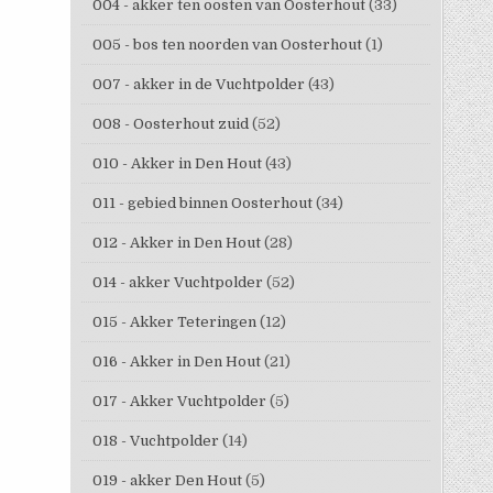
004 - akker ten oosten van Oosterhout
(33)
005 - bos ten noorden van Oosterhout
(1)
007 - akker in de Vuchtpolder
(43)
008 - Oosterhout zuid
(52)
010 - Akker in Den Hout
(43)
011 - gebied binnen Oosterhout
(34)
012 - Akker in Den Hout
(28)
014 - akker Vuchtpolder
(52)
015 - Akker Teteringen
(12)
016 - Akker in Den Hout
(21)
017 - Akker Vuchtpolder
(5)
018 - Vuchtpolder
(14)
019 - akker Den Hout
(5)