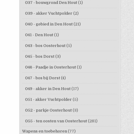
037 - bouwgrond Den Hout
(1)
039 - akker Vuchtpolder
(2)
040 - gebied in Den Hout
(21)
041 - Den Hout
(1)
043 - bos Oosterhout
(5)
045 - bos Dorst
(3)
046 - Paadje in Oosterhout
(1)
047 - bos bij Dorst
(4)
049 - akker in Den Hout
(17)
051 - akker Vuchtpolder
(5)
052 - parkje Oosterhout
(3)
055 - ten oosten van Oosterhout
(281)
Wapens en toebehoren
(77)