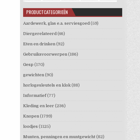
PRODUCTCATEGORIEËN
Aardewerk, glas e.a. serviesgoed
(59)
Diergerelateerd
(46)
Eten en drinken
(92)
Gebruiksvoorwerpen
(186)
Gesp
(170)
gewichten
(90)
horlogesleutels en klok
(88)
Informatief
(77)
Kleding en leer
(236)
Knopen
(1799)
loodjes
(1125)
Munten, penningen en muntgewicht
(82)