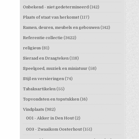
Onbekend - niet gedetermineerd
(142)
Plaats of staat van herkomst
(117)
Ramen, deuren, meubels en gebouwen
(142)
Referentie collectie
(3422)
religieus
(81)
Sieraad en Draagteken
(118)
Speelgoed, muziek en miniatuur
(58)
Stijl en versieringen
(74)
Tabaksartikelen
(55)
Topvondsten en topstukken
(16)
Vindplaats
(982)
001 - Akker in Den Hout
(2)
003 - Zwaaikom Oosterhout
(151)