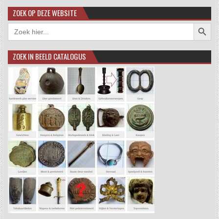
ZOEK OP DEZE WEBSITE
Zoekkno
Zoek
naar:
ZOEK IN BEELD CATALOGUS