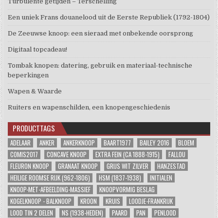
Turbulente getijden – Terschelling
Een uniek Frans douanelood uit de Eerste Republiek (1792-1804)
De Zeeuwse knoop: een sieraad met onbekende oorsprong
Digitaal topcadeau!
Tombak knopen: datering, gebruik en materiaal-technische
beperkingen
Wapen & Waarde
Ruiters en wapenschilden, een knopengeschiedenis
PRODUCTTAGS
ADELAAR
ANKER
ANKERKNOOP
BAART1977
BAILEY 2016
BLOEM
COMIS2017
CONCAVE KNOOP
EXTRA FEIN (CA 1888-1915)
FALLOU
FLEURON KNOOP
GRANAAT KNOOP
GRIJS WIT ZILVER
HANZESTAD
HEILIGE ROOMSE RIJK (962-1806)
HSM (1837-1938)
INITIALEN
KNOOP-MET-AFBEELDING-MASSIEF
KNOOPVORMIG BESLAG
KOGELKNOOP - BALKNOOP
KROON
KRUIS
LOODJE-FRANKRIJK
LOOD TIN 2 DELEN
NS (1938-HEDEN)
PAARD
PAN
PENLOOD