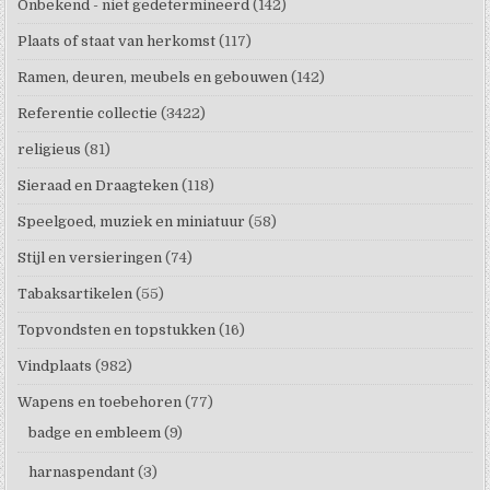
Onbekend - niet gedetermineerd
(142)
Plaats of staat van herkomst
(117)
Ramen, deuren, meubels en gebouwen
(142)
Referentie collectie
(3422)
religieus
(81)
Sieraad en Draagteken
(118)
Speelgoed, muziek en miniatuur
(58)
Stijl en versieringen
(74)
Tabaksartikelen
(55)
Topvondsten en topstukken
(16)
Vindplaats
(982)
Wapens en toebehoren
(77)
badge en embleem
(9)
harnaspendant
(3)