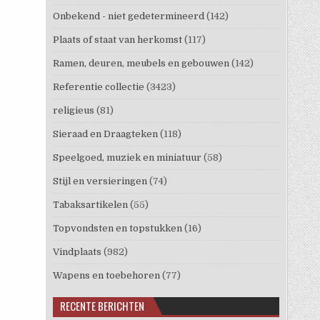
Onbekend - niet gedetermineerd
(142)
Plaats of staat van herkomst
(117)
Ramen, deuren, meubels en gebouwen
(142)
Referentie collectie
(3423)
religieus
(81)
Sieraad en Draagteken
(118)
Speelgoed, muziek en miniatuur
(58)
Stijl en versieringen
(74)
Tabaksartikelen
(55)
Topvondsten en topstukken
(16)
Vindplaats
(982)
Wapens en toebehoren
(77)
RECENTE BERICHTEN