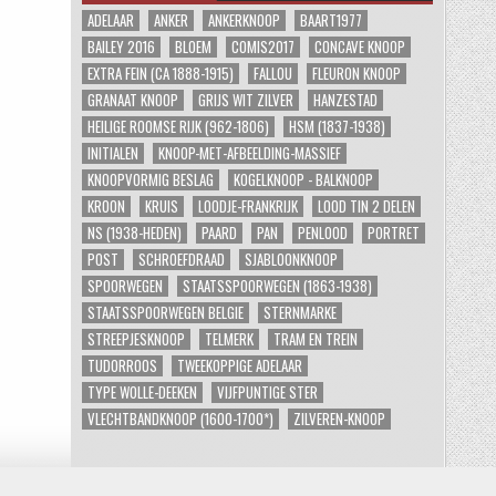
ADELAAR
ANKER
ANKERKNOOP
BAART1977
BAILEY 2016
BLOEM
COMIS2017
CONCAVE KNOOP
EXTRA FEIN (CA 1888-1915)
FALLOU
FLEURON KNOOP
GRANAAT KNOOP
GRIJS WIT ZILVER
HANZESTAD
HEILIGE ROOMSE RIJK (962-1806)
HSM (1837-1938)
INITIALEN
KNOOP-MET-AFBEELDING-MASSIEF
KNOOPVORMIG BESLAG
KOGELKNOOP - BALKNOOP
KROON
KRUIS
LOODJE-FRANKRIJK
LOOD TIN 2 DELEN
NS (1938-HEDEN)
PAARD
PAN
PENLOOD
PORTRET
POST
SCHROEFDRAAD
SJABLOONKNOOP
SPOORWEGEN
STAATSSPOORWEGEN (1863-1938)
STAATSSPOORWEGEN BELGIE
STERNMARKE
STREEPJESKNOOP
TELMERK
TRAM EN TREIN
TUDORROOS
TWEEKOPPIGE ADELAAR
TYPE WOLLE-DEEKEN
VIJFPUNTIGE STER
VLECHTBANDKNOOP (1600-1700*)
ZILVEREN-KNOOP