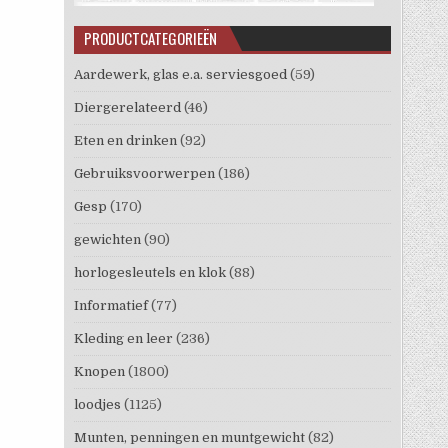
PRODUCTCATEGORIEËN
Aardewerk, glas e.a. serviesgoed
(59)
Diergerelateerd
(46)
Eten en drinken
(92)
Gebruiksvoorwerpen
(186)
Gesp
(170)
gewichten
(90)
horlogesleutels en klok
(88)
Informatief
(77)
Kleding en leer
(236)
Knopen
(1800)
loodjes
(1125)
Munten, penningen en muntgewicht
(82)