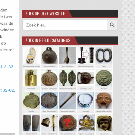
nder
ZOEK OP DEZE WEBSITE
de twee
Zoekknop
Zoek
 was de
naar:
 winden,
ok
ZOEK IN BEELD CATALOGUS
 op
sleutel
 A, 32-
ot 32-02
,