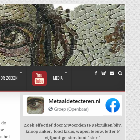
TOR ZOEKEN
MEDIA
r de
Zoek effectief door 2 woorden te gebruiken bijv.
or
knoop anker, lood kruis, wapen leeuw, letter F,
n het
vijfpuntige ster, lood "ster "