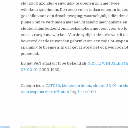
slot zou bijzonder eenvoudig te openen zijn met twee
willekeurige pinnen. De ronde vorm is daarentegen bijzo
geschikt voor een draaibeweging; waarschijnlijk dienden 
pinnen om te verbinden met een draaiend mechanisme en
sleutel aldus bedoeld om mechanieken met een veer op te
zoals vroege uurwerken. Van dergelijke sleutels wordt o
beweerd dat deze werden gebruikt om een radslot-wapen
spanning te brengen. In dat geval word het ook wel radslot
genoemd.
Bij het PAN staat dit type bekend als
GROTE WINDSLEUTEL
03-02-01
(1500-1650)
Categorieën:
CAT032
,
klokonderdelen
,
sleutel 32-01 en sl
vuurwapens en attributen
Tag:
baart1977