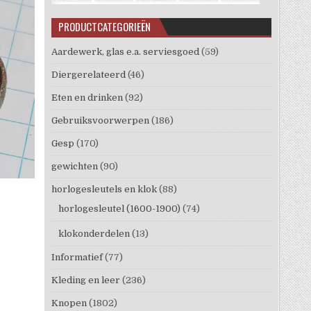
PRODUCTCATEGORIEËN
Aardewerk, glas e.a. serviesgoed
(59)
Diergerelateerd
(46)
Eten en drinken
(92)
Gebruiksvoorwerpen
(186)
Gesp
(170)
gewichten
(90)
horlogesleutels en klok
(88)
horlogesleutel (1600-1900)
(74)
klokonderdelen
(13)
Informatief
(77)
Kleding en leer
(236)
Knopen
(1802)