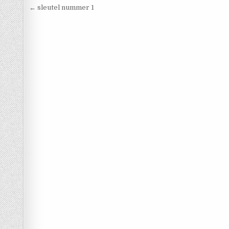
Berichtnavigatie
← sleutel nummer 1