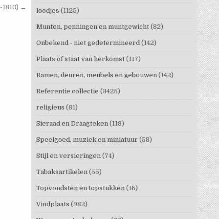
6-1810) →
loodjes
(1125)
Munten, penningen en muntgewicht
(82)
Onbekend - niet gedetermineerd
(142)
Plaats of staat van herkomst
(117)
Ramen, deuren, meubels en gebouwen
(142)
Referentie collectie
(3425)
religieus
(81)
Sieraad en Draagteken
(118)
Speelgoed, muziek en miniatuur
(58)
Stijl en versieringen
(74)
Tabaksartikelen
(55)
Topvondsten en topstukken
(16)
Vindplaats
(982)