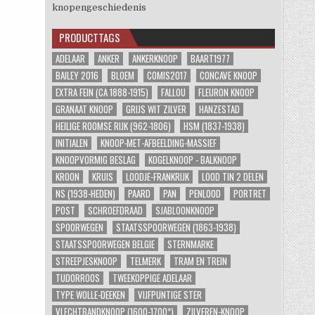
knopengeschiedenis
PRODUCTTAGS
ADELAAR
ANKER
ANKERKNOOP
BAART1977
BAILEY 2016
BLOEM
COMIS2017
CONCAVE KNOOP
EXTRA FEIN (CA 1888-1915)
FALLOU
FLEURON KNOOP
GRANAAT KNOOP
GRIJS WIT ZILVER
HANZESTAD
HEILIGE ROOMSE RIJK (962-1806)
HSM (1837-1938)
INITIALEN
KNOOP-MET-AFBEELDING-MASSIEF
KNOOPVORMIG BESLAG
KOGELKNOOP - BALKNOOP
KROON
KRUIS
LOODJE-FRANKRIJK
LOOD TIN 2 DELEN
NS (1938-HEDEN)
PAARD
PAN
PENLOOD
PORTRET
POST
SCHROEFDRAAD
SJABLOONKNOOP
SPOORWEGEN
STAATSSPOORWEGEN (1863-1938)
STAATSSPOORWEGEN BELGIE
STERNMARKE
STREEPJESKNOOP
TELMERK
TRAM EN TREIN
TUDORROOS
TWEEKOPPIGE ADELAAR
TYPE WOLLE-DEEKEN
VIJFPUNTIGE STER
VLECHTBANDKNOOP (1600-1700*)
ZILVEREN-KNOOP