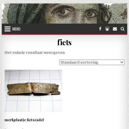
Skip to content
MENU
fiets
Het enkele resultaat weergeven
merkplaatje fietszadel