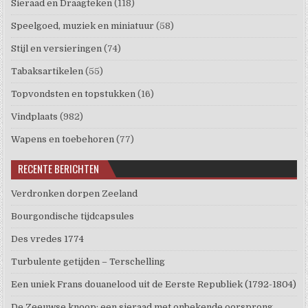
Sieraad en Draagteken
(118)
Speelgoed, muziek en miniatuur
(58)
Stijl en versieringen
(74)
Tabaksartikelen
(55)
Topvondsten en topstukken
(16)
Vindplaats
(982)
Wapens en toebehoren
(77)
RECENTE BERICHTEN
Verdronken dorpen Zeeland
Bourgondische tijdcapsules
Des vredes 1774
Turbulente getijden – Terschelling
Een uniek Frans douanelood uit de Eerste Republiek (1792-1804)
De Zeeuwse knoop: een sieraad met onbekende oorsprong