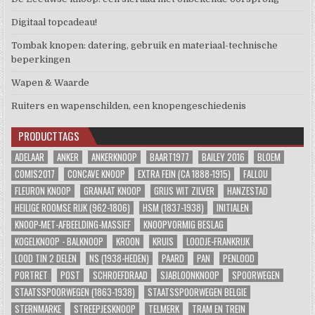
Digitaal topcadeau!
Tombak knopen: datering, gebruik en materiaal-technische
beperkingen
Wapen & Waarde
Ruiters en wapenschilden, een knopengeschiedenis
PRODUCTTAGS
ADELAAR
ANKER
ANKERKNOOP
BAART1977
BAILEY 2016
BLOEM
COMIS2017
CONCAVE KNOOP
EXTRA FEIN (CA 1888-1915)
FALLOU
FLEURON KNOOP
GRANAAT KNOOP
GRIJS WIT ZILVER
HANZESTAD
HEILIGE ROOMSE RIJK (962-1806)
HSM (1837-1938)
INITIALEN
KNOOP-MET-AFBEELDING-MASSIEF
KNOOPVORMIG BESLAG
KOGELKNOOP - BALKNOOP
KROON
KRUIS
LOODJE-FRANKRIJK
LOOD TIN 2 DELEN
NS (1938-HEDEN)
PAARD
PAN
PENLOOD
PORTRET
POST
SCHROEFDRAAD
SJABLOONKNOOP
SPOORWEGEN
STAATSSPOORWEGEN (1863-1938)
STAATSSPOORWEGEN BELGIE
STERNMARKE
STREEPJESKNOOP
TELMERK
TRAM EN TREIN