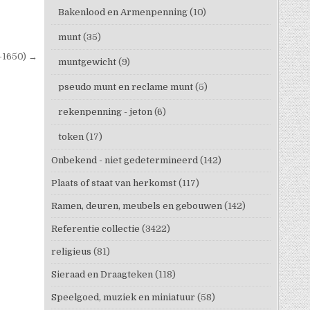
Bakenlood en Armenpenning
(10)
munt
(35)
-1650) →
muntgewicht
(9)
pseudo munt en reclame munt
(5)
rekenpenning - jeton
(6)
token
(17)
Onbekend - niet gedetermineerd
(142)
Plaats of staat van herkomst
(117)
Ramen, deuren, meubels en gebouwen
(142)
Referentie collectie
(3422)
religieus
(81)
Sieraad en Draagteken
(118)
Speelgoed, muziek en miniatuur
(58)