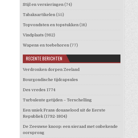
Stijl en versieringen
(74)
Tabaksartikelen
(55)
Topvondsten en topstukken
(16)
Vindplaats
(982)
Wapens en toebehoren
(77)
RECENTE BERICHTEN
Verdronken dorpen Zeeland
Bourgondische tijdcapsules
Des vredes 1774
Turbulente getijden – Terschelling
Een uniek Frans douanelood uit de Eerste
Republiek (1792-1804)
De Zeeuwse knoop: een sieraad met onbekende
oorsprong