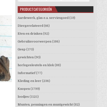
PRODUCTCATEGORIEËN
Aardewerk, glas e.a. serviesgoed
(59)
Diergerelateerd
(46)
Eten en drinken
(92)
Gebruiksvoorwerpen
(186)
Gesp
(170)
gewichten
(90)
horlogesleutels en klok
(88)
Informatief
(77)
Kleding en leer
(236)
Knopen
(1799)
loodjes
(1125)
Munten, penningen en muntgewicht
(82)