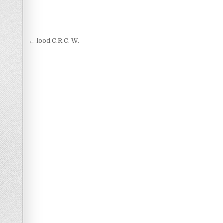
Berichtnavigatie
← lood C.R.C. W.