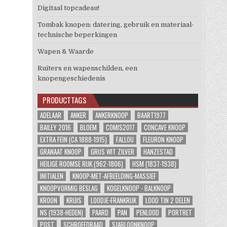
Digitaal topcadeau!
Tombak knopen: datering, gebruik en materiaal-
technische beperkingen
Wapen & Waarde
Ruiters en wapenschilden, een
knopengeschiedenis
PRODUCTTAGS
ADELAAR
ANKER
ANKERKNOOP
BAART1977
BAILEY 2016
BLOEM
COMIS2017
CONCAVE KNOOP
EXTRA FEIN (CA 1888-1915)
FALLOU
FLEURON KNOOP
GRANAAT KNOOP
GRIJS WIT ZILVER
HANZESTAD
HEILIGE ROOMSE RIJK (962-1806)
HSM (1837-1938)
INITIALEN
KNOOP-MET-AFBEELDING-MASSIEF
KNOOPVORMIG BESLAG
KOGELKNOOP - BALKNOOP
KROON
KRUIS
LOODJE-FRANKRIJK
LOOD TIN 2 DELEN
NS (1938-HEDEN)
PAARD
PAN
PENLOOD
PORTRET
POST
SCHROEFDRAAD
SJABLOONKNOOP