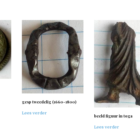
gesp tweedelig (1660-1800)
Lees verder
beeld figuur in toga
Lees verder