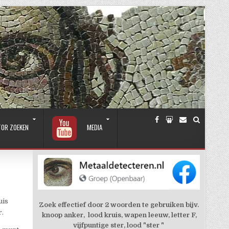
TOR ZOEKEN
MEDIA
uis
Zoek effectief door 2 woorden te gebruiken bijv.
r.
knoop anker, lood kruis, wapen leeuw, letter F,
vijfpuntige ster, lood "ster "