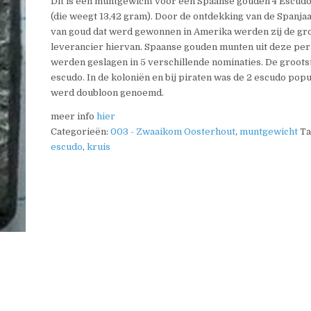
Dit is een muntgewicht voor een Spaanse gouden 4 Escud
(die weegt 13,42 gram). Door de ontdekking van de Spanja
van goud dat werd gewonnen in Amerika werden zij de gr
leverancier hiervan. Spaanse gouden munten uit deze per
werden geslagen in 5 verschillende nominaties. De groots
escudo. In de koloniën en bij piraten was de 2 escudo popu
werd doubloon genoemd.
meer info
hier
Categorieën:
003 - Zwaaikom Oosterhout
,
muntgewicht
Ta
escudo
,
kruis