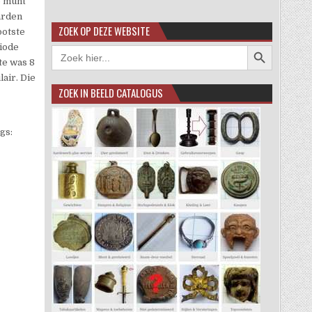
o munt
arden
ZOEK OP DEZE WEBSITE
ootste
Zoekknop
iode
Zoek
naar:
te was 8
lair. Die
ZOEK IN BEELD CATALOGUS
gs: