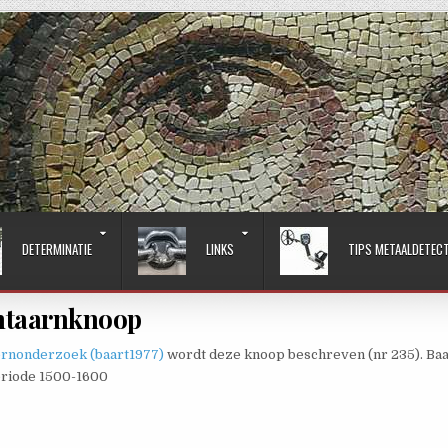
DETERMINATIE
LINKS
TIPS METAALDETEC
ntaarnknoop
ernonderzoek (baart1977)
wordt deze knoop beschreven (nr 235). Baa
periode 1500-1600