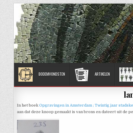
Skip to content
BODEMVONDSTEN
ARTIKELEN
la
In het boek
Opgravingen in Amsterdam ; Twintig jaar stadsk
aan dat deze knoop gemaakt is van brons en dateert uit de 