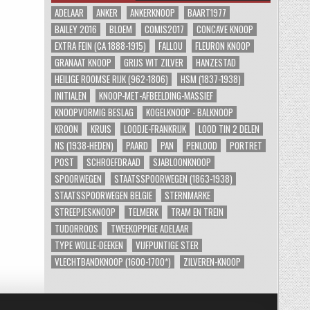
ADELAAR
ANKER
ANKERKNOOP
BAART1977
BAILEY 2016
BLOEM
COMIS2017
CONCAVE KNOOP
EXTRA FEIN (CA 1888-1915)
FALLOU
FLEURON KNOOP
GRANAAT KNOOP
GRIJS WIT ZILVER
HANZESTAD
HEILIGE ROOMSE RIJK (962-1806)
HSM (1837-1938)
INITIALEN
KNOOP-MET-AFBEELDING-MASSIEF
KNOOPVORMIG BESLAG
KOGELKNOOP - BALKNOOP
KROON
KRUIS
LOODJE-FRANKRIJK
LOOD TIN 2 DELEN
NS (1938-HEDEN)
PAARD
PAN
PENLOOD
PORTRET
POST
SCHROEFDRAAD
SJABLOONKNOOP
SPOORWEGEN
STAATSSPOORWEGEN (1863-1938)
STAATSSPOORWEGEN BELGIE
STERNMARKE
STREEPJESKNOOP
TELMERK
TRAM EN TREIN
TUDORROOS
TWEEKOPPIGE ADELAAR
TYPE WOLLE-DEEKEN
VIJFPUNTIGE STER
VLECHTBANDKNOOP (1600-1700*)
ZILVEREN-KNOOP