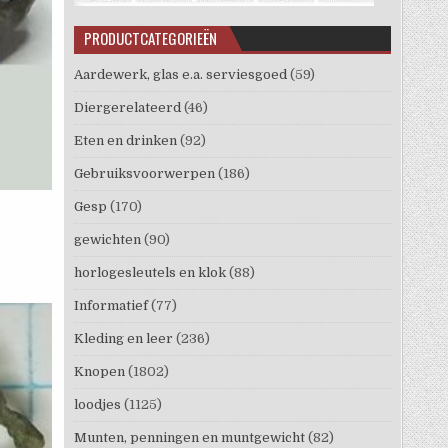
PRODUCTCATEGORIEËN
Aardewerk, glas e.a. serviesgoed
(59)
Diergerelateerd
(46)
Eten en drinken
(92)
Gebruiksvoorwerpen
(186)
Gesp
(170)
gewichten
(90)
horlogesleutels en klok
(88)
Informatief
(77)
Kleding en leer
(236)
Knopen
(1802)
loodjes
(1125)
Munten, penningen en muntgewicht
(82)