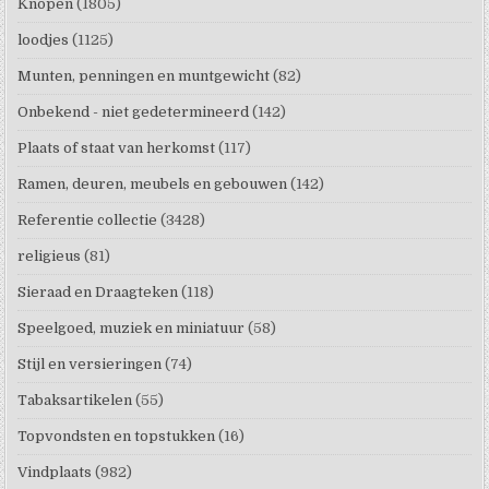
Knopen
(1805)
loodjes
(1125)
Munten, penningen en muntgewicht
(82)
Onbekend - niet gedetermineerd
(142)
Plaats of staat van herkomst
(117)
Ramen, deuren, meubels en gebouwen
(142)
Referentie collectie
(3428)
religieus
(81)
Sieraad en Draagteken
(118)
Speelgoed, muziek en miniatuur
(58)
Stijl en versieringen
(74)
Tabaksartikelen
(55)
Topvondsten en topstukken
(16)
Vindplaats
(982)