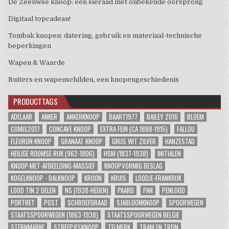
De Zeeuwse knoop: een sieraad met onbekende oorsprong
Digitaal topcadeau!
Tombak knopen: datering, gebruik en materiaal-technische
beperkingen
Wapen & Waarde
Ruiters en wapenschilden, een knopengeschiedenis
PRODUCTTAGS
ADELAAR
ANKER
ANKERKNOOP
BAART1977
BAILEY 2016
BLOEM
COMIS2017
CONCAVE KNOOP
EXTRA FEIN (CA 1888-1915)
FALLOU
FLEURON KNOOP
GRANAAT KNOOP
GRIJS WIT ZILVER
HANZESTAD
HEILIGE ROOMSE RIJK (962-1806)
HSM (1837-1938)
INITIALEN
KNOOP-MET-AFBEELDING-MASSIEF
KNOOPVORMIG BESLAG
KOGELKNOOP - BALKNOOP
KROON
KRUIS
LOODJE-FRANKRIJK
LOOD TIN 2 DELEN
NS (1938-HEDEN)
PAARD
PAN
PENLOOD
PORTRET
POST
SCHROEFDRAAD
SJABLOONKNOOP
SPOORWEGEN
STAATSSPOORWEGEN (1863-1938)
STAATSSPOORWEGEN BELGIE
STERNMARKE
STREEPJESKNOOP
TELMERK
TRAM EN TREIN