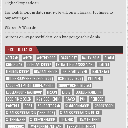
Digitaal topcadeau!
Tombak knopen: datering, gebruik en materiaal-technische
beperkingen
Wapen & Waarde
Ruiters en wapenschilden, een knopengeschiedenis
PRODUCTTAGS
ADELAAR
ANKER
ANKERKNOOP
BAART1977
BAILEY 2016
BLOEM
COMIS2017
CONCAVE KNOOP
EXTRA FEIN (CA 1888-1915)
FALLOU
FLEURON KNOOP
GRANAAT KNOOP
GRIJS WIT ZILVER
HANZESTAD
HEILIGE ROOMSE RIJK (962-1806)
HSM (1837-1938)
INITIALEN
KNOOP-MET-AFBEELDING-MASSIEF
KNOOPVORMIG BESLAG
KOGELKNOOP - BALKNOOP
KROON
KRUIS
LOODJE-FRANKRIJK
LOOD TIN 2 DELEN
NS (1938-HEDEN)
PAARD
PAN
PENLOOD
PORTRET
POST
SCHROEFDRAAD
SJABLOONKNOOP
SPOORWEGEN
STAATSSPOORWEGEN (1863-1938)
STAATSSPOORWEGEN BELGIE
STERNMARKE
STREEPJESKNOOP
TELMERK
TRAM EN TREIN
TUDORROOS
TWEEKOPPIGE ADELAAR
TYPE WOLLE-DEEKEN