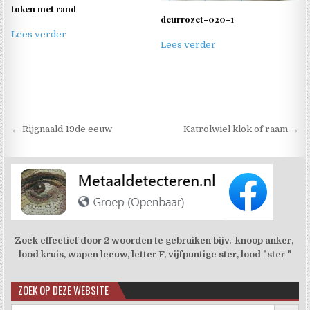
token met rand
deurrozet-020-1
Lees verder
Lees verder
Berichtnavigatie
← Rijgnaald 19de eeuw
Katrolwiel klok of raam →
Zoek effectief door 2 woorden te gebruiken bijv. knoop anker,
lood kruis, wapen leeuw, letter F, vijfpuntige ster, lood "ster "
ZOEK OP DEZE WEBSITE
Zoekkno
Zoek