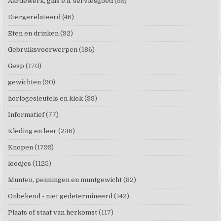
Aardewerk, glas e.a. serviesgoed
(59)
Diergerelateerd
(46)
Eten en drinken
(92)
Gebruiksvoorwerpen
(186)
Gesp
(170)
gewichten
(90)
horlogesleutels en klok
(88)
Informatief
(77)
Kleding en leer
(236)
Knopen
(1799)
loodjes
(1125)
Munten, penningen en muntgewicht
(82)
Onbekend - niet gedetermineerd
(142)
Plaats of staat van herkomst
(117)