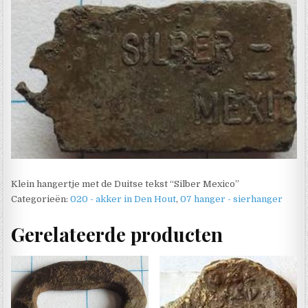
Klein hangertje met de Duitse tekst “Silber Mexico”
Categorieën:
020 - akker in Den Hout
,
07 hanger - sierhanger
Gerelateerde producten