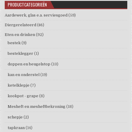
PRODUCTCATEGORIEËN
Aardewerk, glas e.a. serviesgoed
(59)
Diergerelateerd
(46)
Eten en drinken
(92)
bestek
(9)
besteklegger
(1)
doppen en beugelstop
(13)
kan en onderstel
(19)
ketelklepje
(7)
kookpot - grape
(8)
Mesheft en mesheftbekroning
(18)
schepje
(2)
tapkraan
(14)