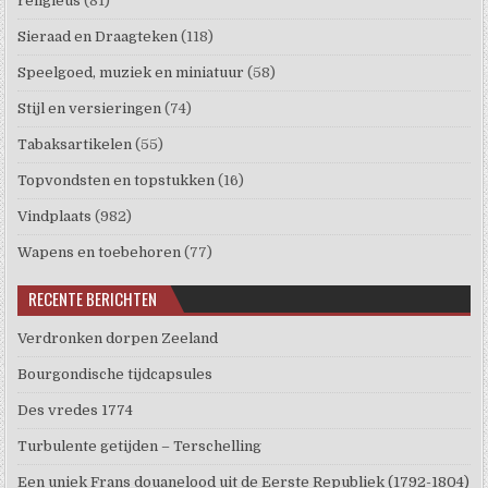
religieus
(81)
Sieraad en Draagteken
(118)
Speelgoed, muziek en miniatuur
(58)
Stijl en versieringen
(74)
Tabaksartikelen
(55)
Topvondsten en topstukken
(16)
Vindplaats
(982)
Wapens en toebehoren
(77)
RECENTE BERICHTEN
Verdronken dorpen Zeeland
Bourgondische tijdcapsules
Des vredes 1774
Turbulente getijden – Terschelling
Een uniek Frans douanelood uit de Eerste Republiek (1792-1804)