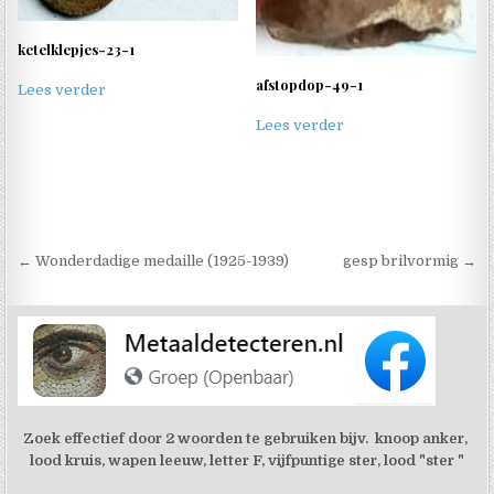
ketelklepjes-23-1
afstopdop-49-1
Lees verder
Lees verder
Berichtnavigatie
← Wonderdadige medaille (1925-1939)
gesp brilvormig →
Zoek effectief door 2 woorden te gebruiken bijv. knoop anker,
lood kruis, wapen leeuw, letter F, vijfpuntige ster, lood "ster "