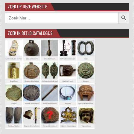
ZOEK OP DEZE WEBSITE
Zoekkno
Zoek
naar:
ZOEK IN BEELD CATALOGUS