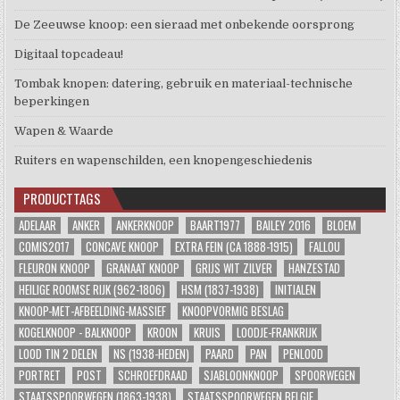
De Zeeuwse knoop: een sieraad met onbekende oorsprong
Digitaal topcadeau!
Tombak knopen: datering, gebruik en materiaal-technische
beperkingen
Wapen & Waarde
Ruiters en wapenschilden, een knopengeschiedenis
PRODUCTTAGS
ADELAAR
ANKER
ANKERKNOOP
BAART1977
BAILEY 2016
BLOEM
COMIS2017
CONCAVE KNOOP
EXTRA FEIN (CA 1888-1915)
FALLOU
FLEURON KNOOP
GRANAAT KNOOP
GRIJS WIT ZILVER
HANZESTAD
HEILIGE ROOMSE RIJK (962-1806)
HSM (1837-1938)
INITIALEN
KNOOP-MET-AFBEELDING-MASSIEF
KNOOPVORMIG BESLAG
KOGELKNOOP - BALKNOOP
KROON
KRUIS
LOODJE-FRANKRIJK
LOOD TIN 2 DELEN
NS (1938-HEDEN)
PAARD
PAN
PENLOOD
PORTRET
POST
SCHROEFDRAAD
SJABLOONKNOOP
SPOORWEGEN
STAATSSPOORWEGEN (1863-1938)
STAATSSPOORWEGEN BELGIE