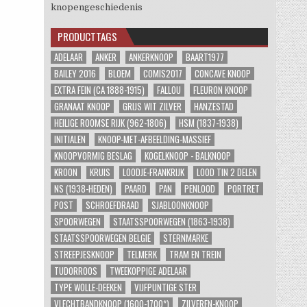
knopengeschiedenis
PRODUCTTAGS
ADELAAR
ANKER
ANKERKNOOP
BAART1977
BAILEY 2016
BLOEM
COMIS2017
CONCAVE KNOOP
EXTRA FEIN (CA 1888-1915)
FALLOU
FLEURON KNOOP
GRANAAT KNOOP
GRIJS WIT ZILVER
HANZESTAD
HEILIGE ROOMSE RIJK (962-1806)
HSM (1837-1938)
INITIALEN
KNOOP-MET-AFBEELDING-MASSIEF
KNOOPVORMIG BESLAG
KOGELKNOOP - BALKNOOP
KROON
KRUIS
LOODJE-FRANKRIJK
LOOD TIN 2 DELEN
NS (1938-HEDEN)
PAARD
PAN
PENLOOD
PORTRET
POST
SCHROEFDRAAD
SJABLOONKNOOP
SPOORWEGEN
STAATSSPOORWEGEN (1863-1938)
STAATSSPOORWEGEN BELGIE
STERNMARKE
STREEPJESKNOOP
TELMERK
TRAM EN TREIN
TUDORROOS
TWEEKOPPIGE ADELAAR
TYPE WOLLE-DEEKEN
VIJFPUNTIGE STER
VLECHTBANDKNOOP (1600-1700*)
ZILVEREN-KNOOP