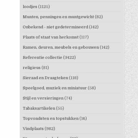
loodjes
(1125)
Munten, penningen en muntgewicht
(82)
Onbekend - niet gedetermineerd
(142)
Plaats of staat van herkomst
(117)
Ramen, deuren, meubels en gebouwen
(142)
Referentie collectie
(3422)
religieus
(81)
Sieraad en Draagteken
(118)
Speelgoed, muziek en miniatuur
(58)
Stijl en versieringen
(74)
Tabaksartikelen
(55)
Topvondsten en topstukken
(16)
Vindplaats
(982)