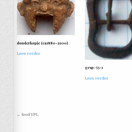
donderkopje (ca1880-1900)
Lees verder
gesp-55-1
Lees verder
Berichtnavigatie
← lood VPL