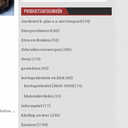
PRODUCTCATEGORIEËN
Aardewerk, glas e.a. serviesgoed
(59)
Diergerelateerd
(46)
Eten en drinken
(92)
Gebruiksvoorwerpen
(186)
Gesp
(170)
gewichten
(90)
horlogesleutels en klok
(88)
horlogesleutel (1600-1900)
(74)
klokonderdelen
(13)
Informatief
(77)
Baltus →
Kleding en leer
(236)
Knopen
(1799)