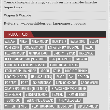
Tombak knopen: datering, gebruik en materiaal-technische
beperkingen
Wapen & Waarde
Ruiters en wapenschilden, een knopengeschiedenis
PRODUCTTAGS
ADELAAR
ANKER
ANKERKNOOP
BAART1977
BAILEY 2016
BLOEM
COMIS2017
CONCAVE KNOOP
EXTRA FEIN (CA 1888-1915)
FALLOU
FLEURON KNOOP
GRANAAT KNOOP
GRIJS WIT ZILVER
HANZESTAD
HEILIGE ROOMSE RIJK (962-1806)
HSM (1837-1938)
INITIALEN
KNOOP-MET-AFBEELDING-MASSIEF
KNOOPVORMIG BESLAG
KOGELKNOOP - BALKNOOP
KROON
KRUIS
LOODJE-FRANKRIJK
LOOD TIN 2 DELEN
NS (1938-HEDEN)
PAARD
PAN
PENLOOD
PORTRET
POST
SCHROEFDRAAD
SJABLOONKNOOP
SPOORWEGEN
STAATSSPOORWEGEN (1863-1938)
STAATSSPOORWEGEN BELGIE
STERNMARKE
STREEPJESKNOOP
TELMERK
TRAM EN TREIN
TUDORROOS
TWEEKOPPIGE ADELAAR
TYPE WOLLE-DEEKEN
VIJFPUNTIGE STER
VLECHTBANDKNOOP (1600-1700*)
ZILVEREN-KNOOP