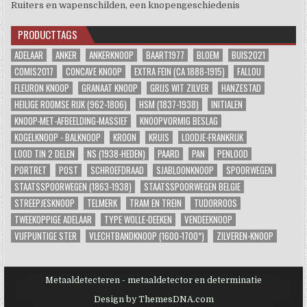
Ruiters en wapenschilden, een knopengeschiedenis
PRODUCTTAGS
ADELAAR
ANKER
ANKERKNOOP
BAART1977
BLOEM
BUIS2021
COMIS2017
CONCAVE KNOOP
EXTRA FEIN (CA 1888-1915)
FALLOU
FLEURON KNOOP
GRANAAT KNOOP
GRIJS WIT ZILVER
HANZESTAD
HEILIGE ROOMSE RIJK (962-1806)
HSM (1837-1938)
INITIALEN
KNOOP-MET-AFBEELDING-MASSIEF
KNOOPVORMIG BESLAG
KOGELKNOOP - BALKNOOP
KROON
KRUIS
LOODJE-FRANKRIJK
LOOD TIN 2 DELEN
NS (1938-HEDEN)
PAARD
PAN
PENLOOD
PORTRET
POST
SCHROEFDRAAD
SJABLOONKNOOP
SPOORWEGEN
STAATSSPOORWEGEN (1863-1938)
STAATSSPOORWEGEN BELGIE
STREEPJESKNOOP
TELMERK
TRAM EN TREIN
TUDORROOS
TWEEKOPPIGE ADELAAR
TYPE WOLLE-DEEKEN
VENDEEKNOOP
VIJFPUNTIGE STER
VLECHTBANDKNOOP (1600-1700*)
ZILVEREN-KNOOP
Metaaldetecteren - metaaldetector en determinatie
Design by ThemesDNA.com