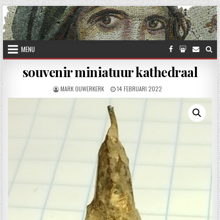
Skip to content
MENU
souvenir miniatuur kathedraal
AUTHOR:
PUBLISHED DATE:
MARK OUWERKERK
14 FEBRUARI 2022