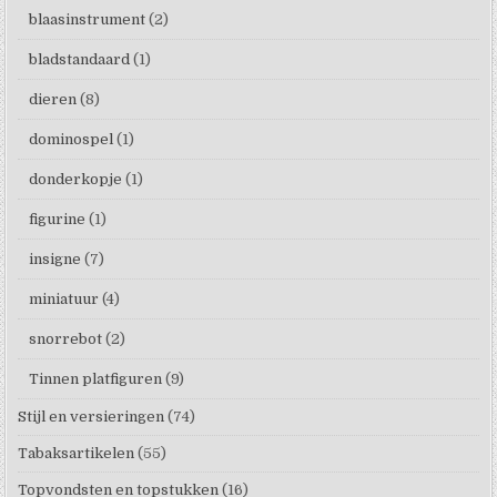
blaasinstrument
(2)
bladstandaard
(1)
dieren
(8)
dominospel
(1)
donderkopje
(1)
figurine
(1)
insigne
(7)
miniatuur
(4)
snorrebot
(2)
Tinnen platfiguren
(9)
Stijl en versieringen
(74)
Tabaksartikelen
(55)
Topvondsten en topstukken
(16)