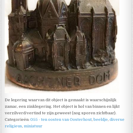
De legering waarvan dit object is gemaakt is waarschijnlijk
zamac, een zinklegering. Het object is hol van binnen en lijkt
verzilverd/vertind te zijn geweest (nog sporen zichtbaar).
Categorieën:
055 - ten oosten van Oosterhout
,
beeldje
,
diverse
religieus
,
miniatuur