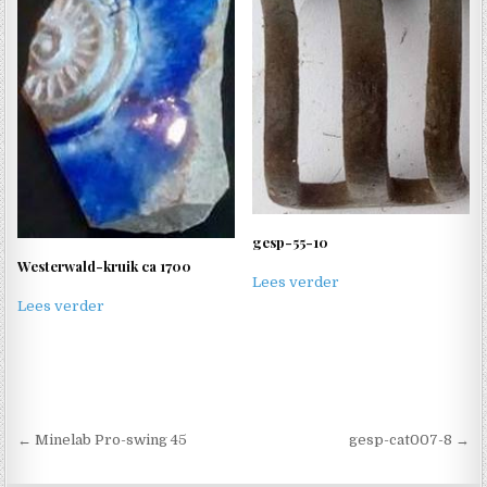
gesp-55-10
Westerwald-kruik ca 1700
Lees verder
Lees verder
Berichtnavigatie
← Minelab Pro-swing 45
gesp-cat007-8 →