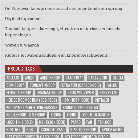
De Zeeuwse knoop: een sieraad met onbekende oorsprong
Digitaal topcadeau!
Tombak knopen: datering, gebruik en materiaal-technische
beperkingen
Wapen & Waarde
Ruiters en wapenschilden, een knopengeschiedenis
PRODUCTTAGS
ADELAAR
ANKER
ANKERKNOOP
BAART1977
BAILEY 2016
BLOEM
COMIS2017
CONCAVE KNOOP
EXTRA FEIN (CA 1888-1915)
FALLOU
FLEURON KNOOP
GRANAAT KNOOP
GRIJS WIT ZILVER
HANZESTAD
HEILIGE ROOMSE RIJK (962-1806)
HSM (1837-1938)
INITIALEN
KNOOP-MET-AFBEELDING-MASSIEF
KNOOPVORMIG BESLAG
KOGELKNOOP - BALKNOOP
KROON
KRUIS
LOODJE-FRANKRIJK
LOOD TIN 2 DELEN
NS (1938-HEDEN)
PAARD
PAN
PENLOOD
PORTRET
POST
SCHROEFDRAAD
SJABLOONKNOOP
SPOORWEGEN
STAATSSPOORWEGEN (1863-1938)
STAATSSPOORWEGEN BELGIE