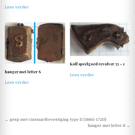
Lees verder
Kolf speelgoed revolver 55 – 1
hanger met letter S
Lees verder
Lees verder
Berichtnavigatie
← gesp met visstaartbevestiging type II (1660-1720)
hanger met letter S →