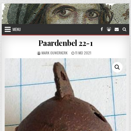
Skip to content
MENU
Paardenbel 22-1
AUTHOR:
PUBLISHED DATE:
MARK OUWERKERK
11 MEI 2021