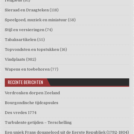
religieus
(81)
Sieraad en Draagteken
(118)
Speelgoed, muziek en miniatuur
(58)
Stijl en versieringen
(74)
Tabaksartikelen
(55)
Topvondsten en topstukken
(16)
Vindplaats
(982)
Wapens en toebehoren
(77)
RECENTE BERICHTEN
Verdronken dorpen Zeeland
Bourgondische tijdcapsules
Des vredes 1774
Turbulente getijden – Terschelling
Een uniek Frans douanelood uit de Eerste Republiek (1792-1804)