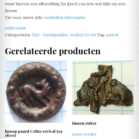
staat hierop een afbeelding (in ijzer) van iets wat lijkt op een
leeuw.
Zie voor meer info
veebellen informatie
referentie
Categorieën:
022 - Vuchtpolder
,
veebel 10-03
Tag:
paard
Gerelateerde producten
tinnen ruiter
knoop paard Celtic revival (ca
Lees verder
1800)