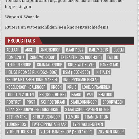
Tombak knopen: datering, gebruik en materiaal-technische
beperkingen
Wapen & Waarde
Ruiters en wapenschilden, een knopengeschiedenis
PRODUCTTAGS
ADELAAR
ANKER
ANKERKNOOP
BAART1977
BAILEY 2016
BLOEM
COMIS2017
CONCAVE KNOOP
EXTRA FEIN (CA 1888-1915)
FALLOU
FLEURON KNOOP
GRANAAT KNOOP
GRIJS WIT ZILVER
HANZESTAD
HEILIGE ROOMSE RIJK (962-1806)
HSM (1837-1938)
INITIALEN
KNOOP-MET-AFBEELDING-MASSIEF
KNOOPVORMIG BESLAG
KOGELKNOOP - BALKNOOP
KROON
KRUIS
LOODJE-FRANKRIJK
LOOD TIN 2 DELEN
NS (1938-HEDEN)
PAARD
PAN
PENLOOD
PORTRET
POST
SCHROEFDRAAD
SJABLOONKNOOP
SPOORWEGEN
STAATSSPOORWEGEN (1863-1938)
STAATSSPOORWEGEN BELGIE
STERNMARKE
STREEPJESKNOOP
TELMERK
TRAM EN TREIN
TUDORROOS
TWEEKOPPIGE ADELAAR
TYPE WOLLE-DEEKEN
VIJFPUNTIGE STER
VLECHTBANDKNOOP (1600-1700*)
ZILVEREN-KNOOP