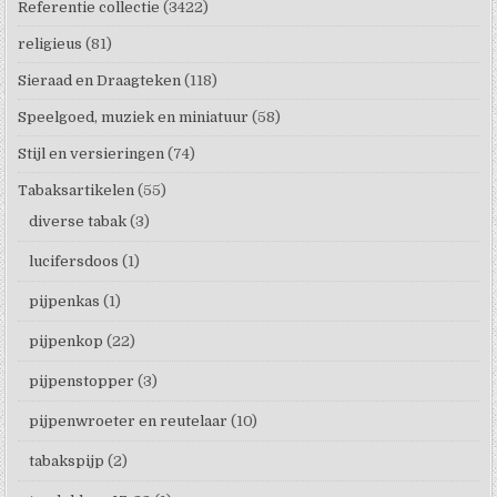
Referentie collectie
(3422)
religieus
(81)
Sieraad en Draagteken
(118)
Speelgoed, muziek en miniatuur
(58)
Stijl en versieringen
(74)
Tabaksartikelen
(55)
diverse tabak
(3)
lucifersdoos
(1)
pijpenkas
(1)
pijpenkop
(22)
pijpenstopper
(3)
pijpenwroeter en reutelaar
(10)
tabakspijp
(2)