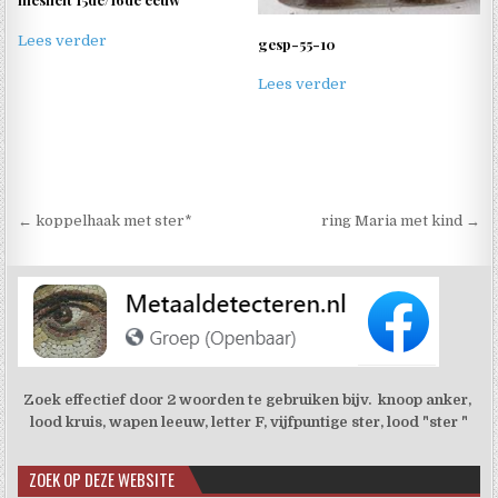
Lees verder
gesp-55-10
Lees verder
Berichtnavigatie
← koppelhaak met ster*
ring Maria met kind →
Zoek effectief door 2 woorden te gebruiken bijv. knoop anker,
lood kruis, wapen leeuw, letter F, vijfpuntige ster, lood "ster "
ZOEK OP DEZE WEBSITE