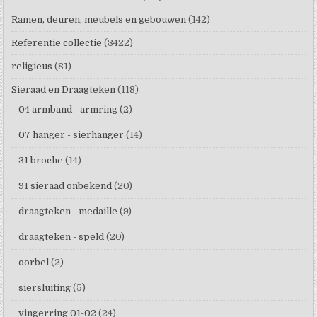
Ramen, deuren, meubels en gebouwen
(142)
Referentie collectie
(3422)
religieus
(81)
Sieraad en Draagteken
(118)
04 armband - armring
(2)
07 hanger - sierhanger
(14)
31 broche
(14)
91 sieraad onbekend
(20)
draagteken - medaille
(9)
draagteken - speld
(20)
oorbel
(2)
siersluiting
(5)
vingerring 01-02
(24)