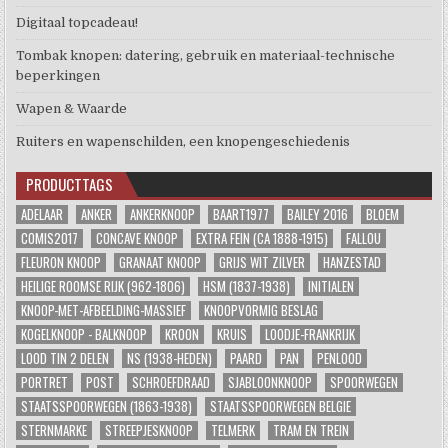
Digitaal topcadeau!
Tombak knopen: datering, gebruik en materiaal-technische
beperkingen
Wapen & Waarde
Ruiters en wapenschilden, een knopengeschiedenis
PRODUCTTAGS
ADELAAR
ANKER
ANKERKNOOP
BAART1977
BAILEY 2016
BLOEM
COMIS2017
CONCAVE KNOOP
EXTRA FEIN (CA 1888-1915)
FALLOU
FLEURON KNOOP
GRANAAT KNOOP
GRIJS WIT ZILVER
HANZESTAD
HEILIGE ROOMSE RIJK (962-1806)
HSM (1837-1938)
INITIALEN
KNOOP-MET-AFBEELDING-MASSIEF
KNOOPVORMIG BESLAG
KOGELKNOOP - BALKNOOP
KROON
KRUIS
LOODJE-FRANKRIJK
LOOD TIN 2 DELEN
NS (1938-HEDEN)
PAARD
PAN
PENLOOD
PORTRET
POST
SCHROEFDRAAD
SJABLOONKNOOP
SPOORWEGEN
STAATSSPOORWEGEN (1863-1938)
STAATSSPOORWEGEN BELGIE
STERNMARKE
STREEPJESKNOOP
TELMERK
TRAM EN TREIN