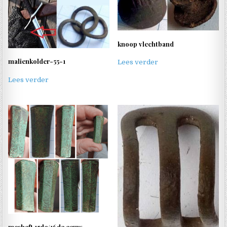
knoop vlechtband
malienkolder-55-1
Lees verder
Lees verder
mesheft 15de/16de eeuw