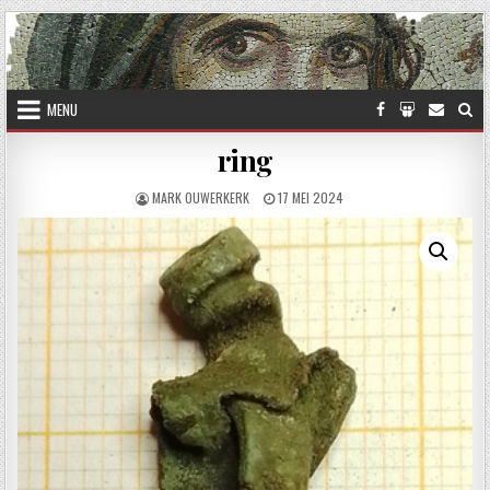
Skip to content
MENU
ring
AUTHOR:
PUBLISHED DATE:
MARK OUWERKERK
17 MEI 2024