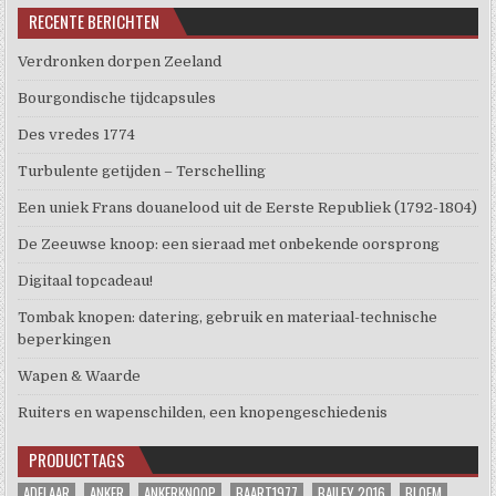
RECENTE BERICHTEN
Verdronken dorpen Zeeland
Bourgondische tijdcapsules
Des vredes 1774
Turbulente getijden – Terschelling
Een uniek Frans douanelood uit de Eerste Republiek (1792-1804)
De Zeeuwse knoop: een sieraad met onbekende oorsprong
Digitaal topcadeau!
Tombak knopen: datering, gebruik en materiaal-technische
beperkingen
Wapen & Waarde
Ruiters en wapenschilden, een knopengeschiedenis
PRODUCTTAGS
ADELAAR
ANKER
ANKERKNOOP
BAART1977
BAILEY 2016
BLOEM