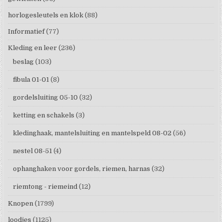
horlogesleutels en klok
(88)
Informatief
(77)
Kleding en leer
(236)
beslag
(103)
fibula 01-01
(8)
gordelsluiting 05-10
(32)
ketting en schakels
(3)
kledinghaak, mantelsluiting en mantelspeld 08-02
(56)
nestel 08-51
(4)
ophanghaken voor gordels, riemen, harnas
(32)
riemtong - riemeind
(12)
Knopen
(1799)
loodjes
(1125)