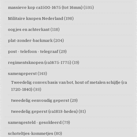
massieve kop ca1500-1675 (tot 16mm)
(535)
Militaire knopen Nederland
(198)
oogjes en achterkant
(118)
plat-zonder-backmark
(204)
post - telefoon - telegraaf
(29)
regimentsknopen (ca1675-1775)
(19)
samengeperst
(143)
Tweedelig convex basis van bot, hout of metalen schijfje (ca
1720-1840)
(33)
tweedelig eenvoudig geperst
(29)
tweedelig geperst (ca1813-heden)
(81)
samengesteld - gesoldeerd
(79)
schoteltjes-kommetjes
(80)