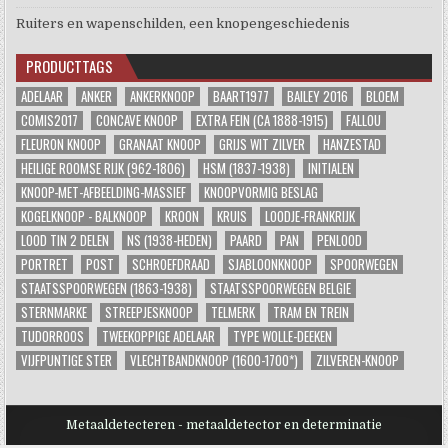
Ruiters en wapenschilden, een knopengeschiedenis
PRODUCTTAGS
ADELAAR
ANKER
ANKERKNOOP
BAART1977
BAILEY 2016
BLOEM
COMIS2017
CONCAVE KNOOP
EXTRA FEIN (CA 1888-1915)
FALLOU
FLEURON KNOOP
GRANAAT KNOOP
GRIJS WIT ZILVER
HANZESTAD
HEILIGE ROOMSE RIJK (962-1806)
HSM (1837-1938)
INITIALEN
KNOOP-MET-AFBEELDING-MASSIEF
KNOOPVORMIG BESLAG
KOGELKNOOP - BALKNOOP
KROON
KRUIS
LOODJE-FRANKRIJK
LOOD TIN 2 DELEN
NS (1938-HEDEN)
PAARD
PAN
PENLOOD
PORTRET
POST
SCHROEFDRAAD
SJABLOONKNOOP
SPOORWEGEN
STAATSSPOORWEGEN (1863-1938)
STAATSSPOORWEGEN BELGIE
STERNMARKE
STREEPJESKNOOP
TELMERK
TRAM EN TREIN
TUDORROOS
TWEEKOPPIGE ADELAAR
TYPE WOLLE-DEEKEN
VIJFPUNTIGE STER
VLECHTBANDKNOOP (1600-1700*)
ZILVEREN-KNOOP
Metaaldetecteren - metaaldetector en determinatie