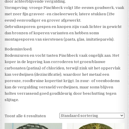
door achterblijvende vergulding.
Vormgeving: vroege Pinchbeck volgt 18e-eeuws goudwerk, vaak
met zeer fijn graveer- en ciseleerwerk; latere stukken (19e
eeuw) eenvoudiger en grover afgewerkt.
Gebruikssporen: gespen en knopen zijn vaak lichter in gewicht
dan bronzen of koperen varianten en hebben soms
montagesporen van sierstenen (pasta, glas, imitatieparels).
Bodeminvloed:
Bodemzuren en vocht tasten Pinchbeck vaak ongelijk aan. Het
koper in de legering kan corroderen tot groen/blauwe
carbonaten (patina) of chloriden, terwijl zink uit het oppervlak
kan verdwijnen (dezincificatie), waardoor het metaal een
poreuze, roodbruine kopertint krijgt. In zuur- of veenbodems
kan de vergulding versneld verdwijnen, maar soms blijven
holtes verrassend goed goudkleurig door beschutting tegen
slijtage.
Toont alle 4 resultaten