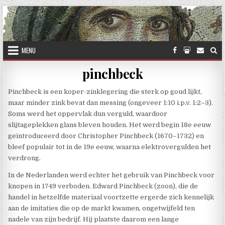
Skip to content
MENU
pinchbeck
Pinchbeck is een koper-zinklegering die sterk op goud lijkt,
maar minder zink bevat dan messing (ongeveer 1:10 i.p.v. 1:2–3).
Soms werd het oppervlak dun verguld, waardoor
slijtageplekken glans bleven houden. Het werd begin 18e eeuw
geïntroduceerd door Christopher Pinchbeck (1670–1732) en
bleef populair tot in de 19e eeuw, waarna elektrovergulden het
verdrong.
In de Nederlanden werd echter het gebruik van Pinchbeck voor
knopen in 1749 verboden. Edward Pinchbeck (zoon), die de
handel in hetzelfde materiaal voortzette ergerde zich kennelijk
aan de imitaties die op de markt kwamen, ongetwijfeld ten
nadele van zijn bedrijf. Hij plaatste daarom een lange