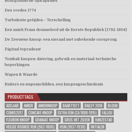
Bourgondische tijdcapsules
Des vredes 1774
Turbulente getijden – Terschelling
Een uniek Frans douanelood uit de Eerste Republiek (1792-1804)
De Zeeuwse knoop: een sieraad met onbekende oorsprong
Digitaal topcadeau!
Tombak knopen: datering, gebruik en materiaal-technische
beperkingen
Wapen & Waarde
Ruiters en wapenschilden, een knopengeschiedenis
PRODUCTTAGS
ADELAAR
ANKER
ANKERKNOOP
BAART1977
BAILEY 2016
BLOEM
COMIS2017
CONCAVE KNOOP
EXTRA FEIN (CA 1888-1915)
FALLOU
FLEURON KNOOP
GRANAAT KNOOP
GRIJS WIT ZILVER
HANZESTAD
HEILIGE ROOMSE RIJK (962-1806)
HSM (1837-1938)
INITIALEN