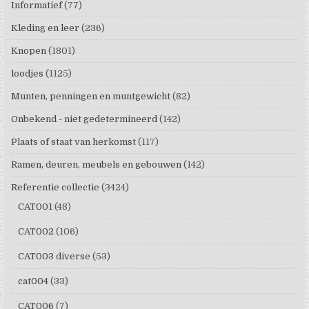
Informatief
(77)
Kleding en leer
(236)
Knopen
(1801)
loodjes
(1125)
Munten, penningen en muntgewicht
(82)
Onbekend - niet gedetermineerd
(142)
Plaats of staat van herkomst
(117)
Ramen, deuren, meubels en gebouwen
(142)
Referentie collectie
(3424)
CAT001
(48)
CAT002
(106)
CAT003 diverse
(53)
cat004
(33)
CAT006
(7)