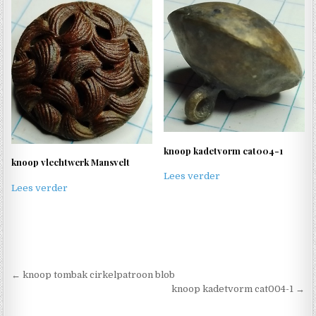
knoop kadetvorm cat004-1
knoop vlechtwerk Mansvelt
Lees verder
Lees verder
Berichtnavigatie
← knoop tombak cirkelpatroon blob
knoop kadetvorm cat004-1 →