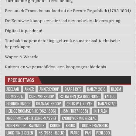
Turbulente getijden – Terschelling
Een uniek Frans douanelood uit de Eerste Republiek (1792-1804)
De Zeeuwse knoop: een sieraad met onbekende oorsprong
Digitaal topcadeau!
Tombak knopen: datering, gebruik en materiaal-technische
beperkingen
Wapen & Waarde
Ruiters en wapenschilden, een knopengeschiedenis
PRODUCTTAGS
ADELAAR
ANKER
ANKERKNOOP
BAART1977
BAILEY 2016
BLOEM
COMIS2017
CONCAVE KNOOP
EXTRA FEIN (CA 1888-1915)
FALLOU
FLEURON KNOOP
GRANAAT KNOOP
GRIJS WIT ZILVER
HANZESTAD
HEILIGE ROOMSE RIJK (962-1806)
HSM (1837-1938)
INITIALEN
KNOOP-MET-AFBEELDING-MASSIEF
KNOOPVORMIG BESLAG
KOGELKNOOP - BALKNOOP
KROON
KRUIS
LOODJE-FRANKRIJK
LOOD TIN 2 DELEN
NS (1938-HEDEN)
PAARD
PAN
PENLOOD