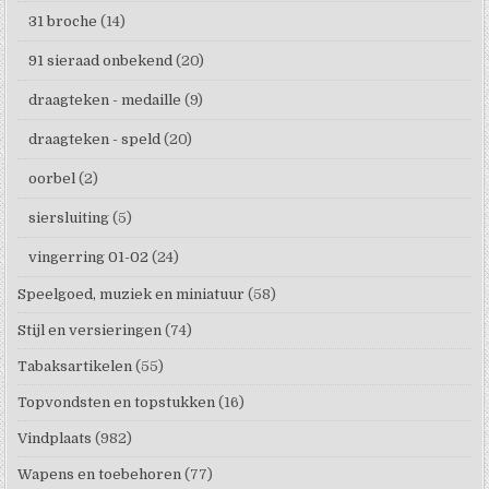
31 broche
(14)
91 sieraad onbekend
(20)
draagteken - medaille
(9)
draagteken - speld
(20)
oorbel
(2)
siersluiting
(5)
vingerring 01-02
(24)
Speelgoed, muziek en miniatuur
(58)
Stijl en versieringen
(74)
Tabaksartikelen
(55)
Topvondsten en topstukken
(16)
Vindplaats
(982)
Wapens en toebehoren
(77)