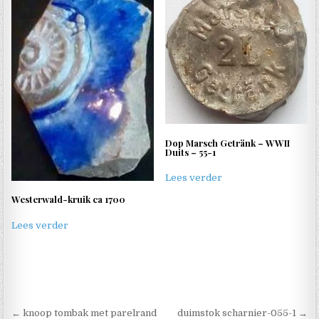
Dop Marsch Getränk – WWII
Duits – 55-1
Lees verder
Westerwald-kruik ca 1700
Lees verder
Berichtnavigatie
← knoop tombak met parelrand
duimstok scharnier-055-1 →