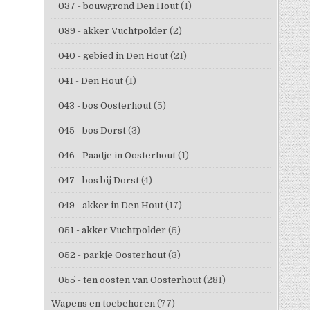
037 - bouwgrond Den Hout
(1)
039 - akker Vuchtpolder
(2)
040 - gebied in Den Hout
(21)
041 - Den Hout
(1)
043 - bos Oosterhout
(5)
045 - bos Dorst
(3)
046 - Paadje in Oosterhout
(1)
047 - bos bij Dorst
(4)
049 - akker in Den Hout
(17)
051 - akker Vuchtpolder
(5)
052 - parkje Oosterhout
(3)
055 - ten oosten van Oosterhout
(281)
Wapens en toebehoren
(77)