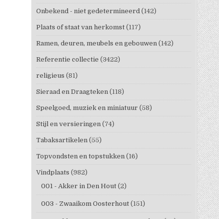
Onbekend - niet gedetermineerd
(142)
Plaats of staat van herkomst
(117)
Ramen, deuren, meubels en gebouwen
(142)
Referentie collectie
(3422)
religieus
(81)
Sieraad en Draagteken
(118)
Speelgoed, muziek en miniatuur
(58)
Stijl en versieringen
(74)
Tabaksartikelen
(55)
Topvondsten en topstukken
(16)
Vindplaats
(982)
001 - Akker in Den Hout
(2)
003 - Zwaaikom Oosterhout
(151)