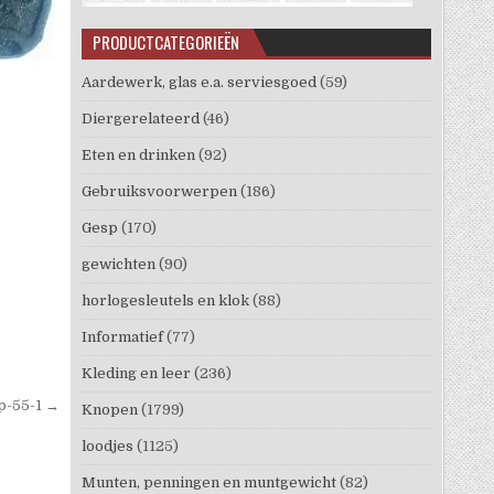
PRODUCTCATEGORIEËN
Aardewerk, glas e.a. serviesgoed
(59)
Diergerelateerd
(46)
Eten en drinken
(92)
Gebruiksvoorwerpen
(186)
Gesp
(170)
gewichten
(90)
horlogesleutels en klok
(88)
Informatief
(77)
Kleding en leer
(236)
p-55-1 →
Knopen
(1799)
loodjes
(1125)
Munten, penningen en muntgewicht
(82)