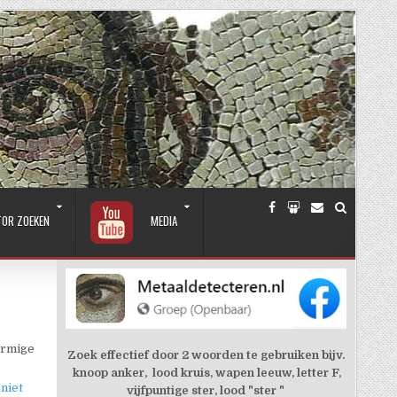
TOR ZOEKEN
MEDIA
ormige
Zoek effectief door 2 woorden te gebruiken bijv.
knoop anker, lood kruis, wapen leeuw, letter F,
niet
vijfpuntige ster, lood "ster "