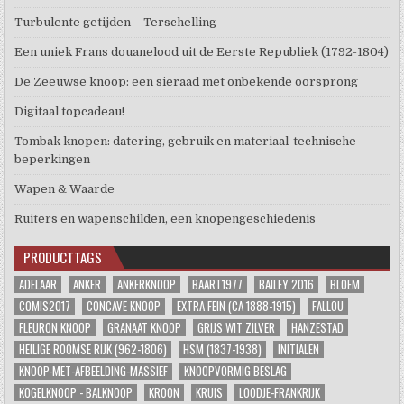
Turbulente getijden – Terschelling
Een uniek Frans douanelood uit de Eerste Republiek (1792-1804)
De Zeeuwse knoop: een sieraad met onbekende oorsprong
Digitaal topcadeau!
Tombak knopen: datering, gebruik en materiaal-technische
beperkingen
Wapen & Waarde
Ruiters en wapenschilden, een knopengeschiedenis
PRODUCTTAGS
ADELAAR
ANKER
ANKERKNOOP
BAART1977
BAILEY 2016
BLOEM
COMIS2017
CONCAVE KNOOP
EXTRA FEIN (CA 1888-1915)
FALLOU
FLEURON KNOOP
GRANAAT KNOOP
GRIJS WIT ZILVER
HANZESTAD
HEILIGE ROOMSE RIJK (962-1806)
HSM (1837-1938)
INITIALEN
KNOOP-MET-AFBEELDING-MASSIEF
KNOOPVORMIG BESLAG
KOGELKNOOP - BALKNOOP
KROON
KRUIS
LOODJE-FRANKRIJK