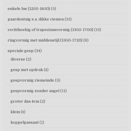
enkele lus (1250-1650)
(3)
paardentuig e.a. dikke riemen
(31)
rechthoekig of trapeziumvormig (1350-1700)
(13)
ringvormig met middenstijl (1350-1720)
(8)
speciale gesp
(34)
diverse
(2)
gesp met opdruk
(4)
gespvormig riemeinde
(3)
gespvormig zonder angel
(11)
groter dan 4cm
(2)
klein
(4)
koppelpassant
(1)