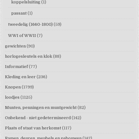
koppelsluiting
(1)
passant
(1)
tweedelig (1660-1800)
(59)
WWI of WWII
(7)
gewichten
(90)
horlogesleutels en klok
(88)
Informatief
(77)
Kleding en leer
(236)
Knopen
(1799)
loodjes
(1125)
Munten, penningen en muntgewicht
(82)
Onbekend - niet gedetermineerd
(142)
Plaats of staat van herkomst
(117)
Ramen, deuren, meubels en gebouwen
(142)