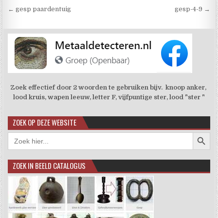
Berichtnavigatie
← gesp paardentuig
gesp-4-9 →
Zoek effectief door 2 woorden te gebruiken bijv. knoop anker,
lood kruis, wapen leeuw, letter F, vijfpuntige ster, lood "ster "
ZOEK OP DEZE WEBSITE
Zoekkno
Zoek
naar:
ZOEK IN BEELD CATALOGUS