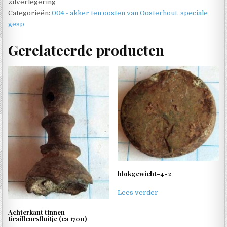
zilverlegering
Categorieën:
004 - akker ten oosten van Oosterhout
,
speciale
gesp
Gerelateerde producten
blokgewicht-4-2
Lees verder
Achterkant tinnen
tirailleursfluitje (ca 1700)