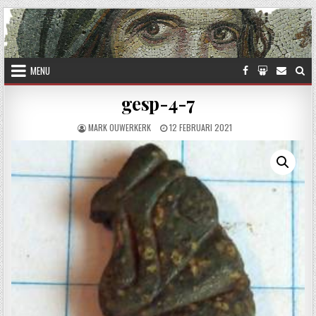
Skip to content
MENU
gesp-4-7
AUTHOR:
PUBLISHED DATE:
MARK OUWERKERK
12 FEBRUARI 2021