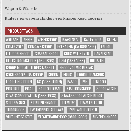
Wapen & Waarde
Ruiters en wapenschilden, een knopengeschiedenis
PRODUCTTAGS
ADELAAR
ANKER
ANKERKNOOP
BAART1977
BAILEY 2016
BLOEM
COMIS2017
CONCAVE KNOOP
EXTRA FEIN (CA 1888-1915)
FALLOU
FLEURON KNOOP
GRANAAT KNOOP
GRIJS WIT ZILVER
HANZESTAD
HEILIGE ROOMSE RIJK (962-1806)
HSM (1837-1938)
INITIALEN
KNOOP-MET-AFBEELDING-MASSIEF
KNOOPVORMIG BESLAG
KOGELKNOOP - BALKNOOP
KROON
KRUIS
LOODJE-FRANKRIJK
LOOD TIN 2 DELEN
NS (1938-HEDEN)
PAARD
PAN
PENLOOD
PORTRET
POST
SCHROEFDRAAD
SJABLOONKNOOP
SPOORWEGEN
STAATSSPOORWEGEN (1863-1938)
STAATSSPOORWEGEN BELGIE
STERNMARKE
STREEPJESKNOOP
TELMERK
TRAM EN TREIN
TUDORROOS
TWEEKOPPIGE ADELAAR
TYPE WOLLE-DEEKEN
VIJFPUNTIGE STER
VLECHTBANDKNOOP (1600-1700*)
ZILVEREN-KNOOP