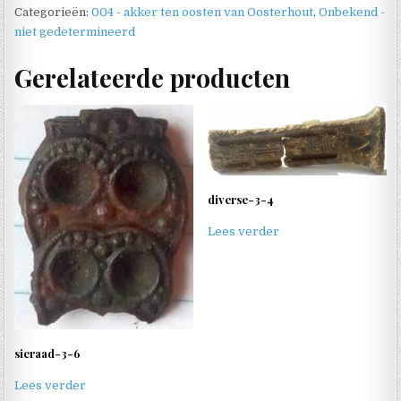
Categorieën:
004 - akker ten oosten van Oosterhout
,
Onbekend -
niet gedetermineerd
Gerelateerde producten
diverse-3-4
Lees verder
sieraad-3-6
Lees verder