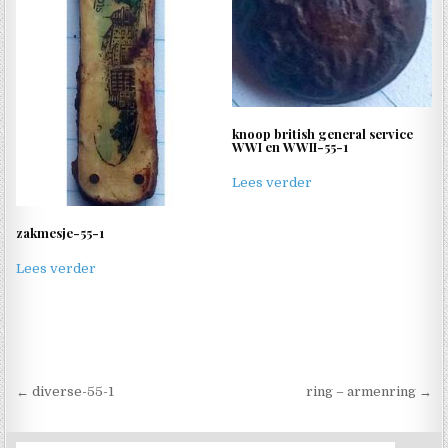
knoop british general service
WWI en WWII-55-1
Lees verder
zakmesje-55-1
Lees verder
Berichtnavigatie
← diverse-55-1
ring – armenring →