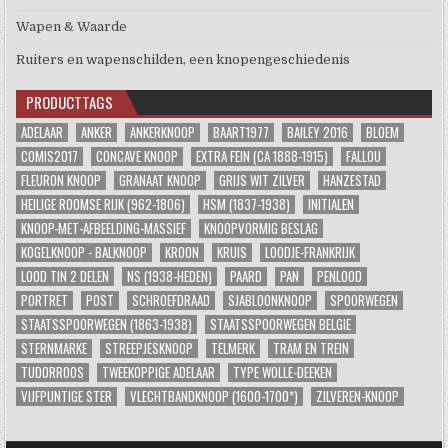
Wapen & Waarde
Ruiters en wapenschilden, een knopengeschiedenis
PRODUCTTAGS
ADELAAR
ANKER
ANKERKNOOP
BAART1977
BAILEY 2016
BLOEM
COMIS2017
CONCAVE KNOOP
EXTRA FEIN (CA 1888-1915)
FALLOU
FLEURON KNOOP
GRANAAT KNOOP
GRIJS WIT ZILVER
HANZESTAD
HEILIGE ROOMSE RIJK (962-1806)
HSM (1837-1938)
INITIALEN
KNOOP-MET-AFBEELDING-MASSIEF
KNOOPVORMIG BESLAG
KOGELKNOOP - BALKNOOP
KROON
KRUIS
LOODJE-FRANKRIJK
LOOD TIN 2 DELEN
NS (1938-HEDEN)
PAARD
PAN
PENLOOD
PORTRET
POST
SCHROEFDRAAD
SJABLOONKNOOP
SPOORWEGEN
STAATSSPOORWEGEN (1863-1938)
STAATSSPOORWEGEN BELGIE
STERNMARKE
STREEPJESKNOOP
TELMERK
TRAM EN TREIN
TUDORROOS
TWEEKOPPIGE ADELAAR
TYPE WOLLE-DEEKEN
VIJFPUNTIGE STER
VLECHTBANDKNOOP (1600-1700*)
ZILVEREN-KNOOP