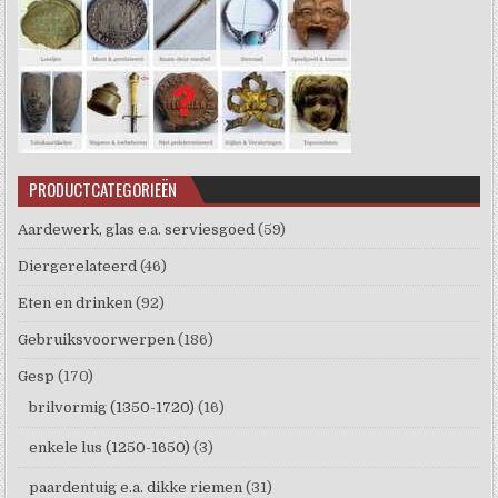
PRODUCTCATEGORIEËN
Aardewerk, glas e.a. serviesgoed
(59)
Diergerelateerd
(46)
Eten en drinken
(92)
Gebruiksvoorwerpen
(186)
Gesp
(170)
brilvormig (1350-1720)
(16)
enkele lus (1250-1650)
(3)
paardentuig e.a. dikke riemen
(31)