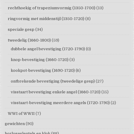
rechthoekig of trapeziumvormig (1350-1700)
(13)
ringvormig met middenstijl (1350-1720)
(8)
speciale gesp
(34)
tweedelig (1660-1800)
(59)
dubbele angel bevestiging (1720-1790)
(0)
knop-bevestiging (1660-1720)
(3)
kookpot-bevestiging (1690-1720)
(6)
ontbrekende bevestiging (tweedelige gesp)
(27)
visstaart bevestiging enkele angel (1660-1720)
(15)
visstaart-bevestiging meerdere angels (1720-1790)
(2)
WWI of WWII
(7)
gewichten
(90)
horlogesleutels en klok
(88)