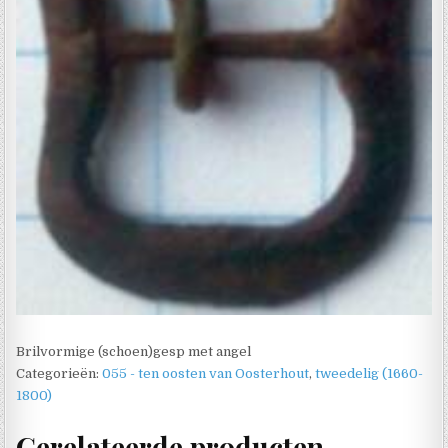
Brilvormige (schoen)gesp met angel
Categorieën:
055 - ten oosten van Oosterhout
,
tweedelig (1660-
1800)
Gerelateerde producten