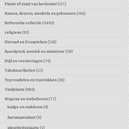
Plaats of staat van herkomst
(117)
Ramen, deuren, meubels en gebouwen
(142)
Referentie collectie
(3430)
religieus
(81)
Sieraad en Draagteken
(118)
Speelgoed, muziek en miniatuur
(58)
Stijl en versieringen
(74)
Tabaksartikelen
(55)
Topvondsten en topstukken
(16)
Vindplaats
(982)
Wapens en toebehoren
(77)
badge en embleem
(9)
harnaspendant
(3)
identiteitsplaatje
(1)