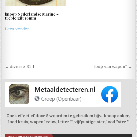
knoop Nederlandse Marine –
treble gilt 16mm
Lees verder
Berichtnavigatie
← diverse-31-1
loop van wapen* →
Zoek effectief door 2 woorden te gebruiken bijv. knoop anker,
lood kruis, wapen leeuw, letter F, vijfpuntige ster, lood "ster "