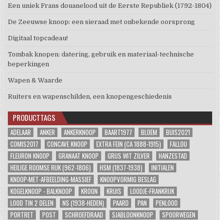
Een uniek Frans douanelood uit de Eerste Republiek (1792-1804)
De Zeeuwse knoop: een sieraad met onbekende oorsprong
Digitaal topcadeau!
Tombak knopen: datering, gebruik en materiaal-technische
beperkingen
Wapen & Waarde
Ruiters en wapenschilden, een knopengeschiedenis
PRODUCTTAGS
ADELAAR
ANKER
ANKERKNOOP
BAART1977
BLOEM
BUIS2021
COMIS2017
CONCAVE KNOOP
EXTRA FEIN (CA 1888-1915)
FALLOU
FLEURON KNOOP
GRANAAT KNOOP
GRIJS WIT ZILVER
HANZESTAD
HEILIGE ROOMSE RIJK (962-1806)
HSM (1837-1938)
INITIALEN
KNOOP-MET-AFBEELDING-MASSIEF
KNOOPVORMIG BESLAG
KOGELKNOOP - BALKNOOP
KROON
KRUIS
LOODJE-FRANKRIJK
LOOD TIN 2 DELEN
NS (1938-HEDEN)
PAARD
PAN
PENLOOD
PORTRET
POST
SCHROEFDRAAD
SJABLOONKNOOP
SPOORWEGEN