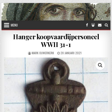
Skip to content
MENU
Hanger koopvaardijpersoneel
WWII 31-1
AUTHOR:
PUBLISHED DATE:
MARK OUWERKERK
28 JANUARI 2021