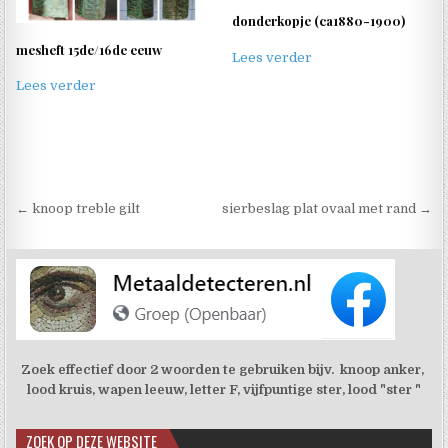
donderkopje (ca1880-1900)
mesheft 15de/16de eeuw
Lees verder
Lees verder
Berichtnavigatie
← knoop treble gilt
sierbeslag plat ovaal met rand →
Zoek effectief door 2 woorden te gebruiken bijv. knoop anker,
lood kruis, wapen leeuw, letter F, vijfpuntige ster, lood "ster "
ZOEK OP DEZE WEBSITE