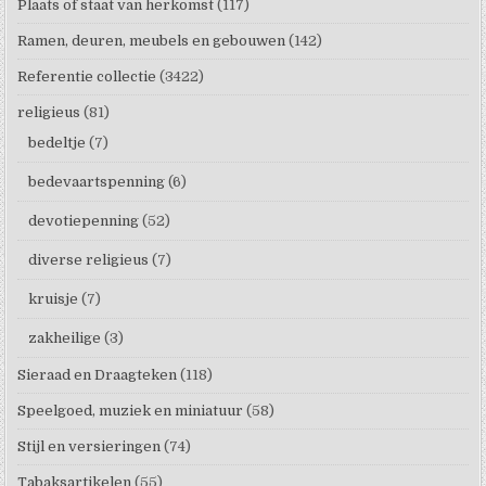
Plaats of staat van herkomst
(117)
Ramen, deuren, meubels en gebouwen
(142)
Referentie collectie
(3422)
religieus
(81)
bedeltje
(7)
bedevaartspenning
(6)
devotiepenning
(52)
diverse religieus
(7)
kruisje
(7)
zakheilige
(3)
Sieraad en Draagteken
(118)
Speelgoed, muziek en miniatuur
(58)
Stijl en versieringen
(74)
Tabaksartikelen
(55)