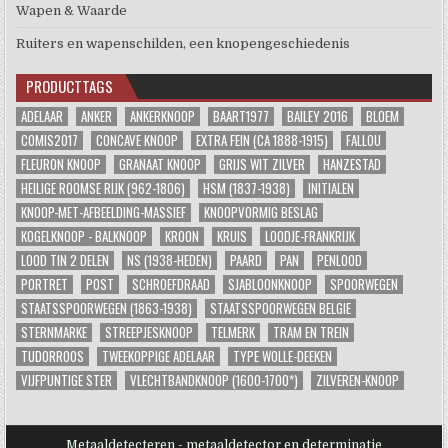
Wapen & Waarde
Ruiters en wapenschilden, een knopengeschiedenis
PRODUCTTAGS
ADELAAR
ANKER
ANKERKNOOP
BAART1977
BAILEY 2016
BLOEM
COMIS2017
CONCAVE KNOOP
EXTRA FEIN (CA 1888-1915)
FALLOU
FLEURON KNOOP
GRANAAT KNOOP
GRIJS WIT ZILVER
HANZESTAD
HEILIGE ROOMSE RIJK (962-1806)
HSM (1837-1938)
INITIALEN
KNOOP-MET-AFBEELDING-MASSIEF
KNOOPVORMIG BESLAG
KOGELKNOOP - BALKNOOP
KROON
KRUIS
LOODJE-FRANKRIJK
LOOD TIN 2 DELEN
NS (1938-HEDEN)
PAARD
PAN
PENLOOD
PORTRET
POST
SCHROEFDRAAD
SJABLOONKNOOP
SPOORWEGEN
STAATSSPOORWEGEN (1863-1938)
STAATSSPOORWEGEN BELGIE
STERNMARKE
STREEPJESKNOOP
TELMERK
TRAM EN TREIN
TUDORROOS
TWEEKOPPIGE ADELAAR
TYPE WOLLE-DEEKEN
VIJFPUNTIGE STER
VLECHTBANDKNOOP (1600-1700*)
ZILVEREN-KNOOP
Metaaldetecteren - metaaldetector en determinatie