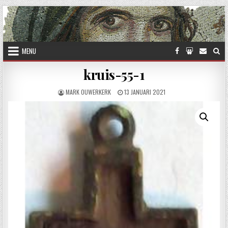
Skip to content
MENU
kruis-55-1
AUTHOR:
PUBLISHED DATE:
MARK OUWERKERK
13 JANUARI 2021