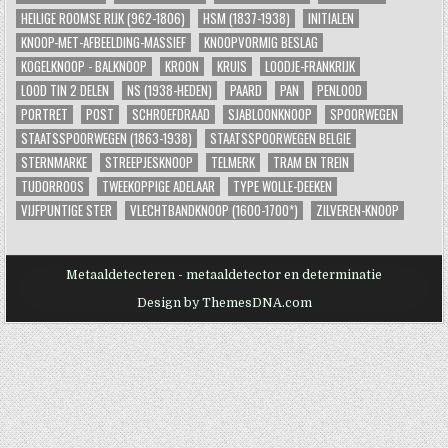
HEILIGE ROOMSE RIJK (962-1806)
HSM (1837-1938)
INITIALEN
KNOOP-MET-AFBEELDING-MASSIEF
KNOOPVORMIG BESLAG
KOGELKNOOP - BALKNOOP
KROON
KRUIS
LOODJE-FRANKRIJK
LOOD TIN 2 DELEN
NS (1938-HEDEN)
PAARD
PAN
PENLOOD
PORTRET
POST
SCHROEFDRAAD
SJABLOONKNOOP
SPOORWEGEN
STAATSSPOORWEGEN (1863-1938)
STAATSSPOORWEGEN BELGIE
STERNMARKE
STREEPJESKNOOP
TELMERK
TRAM EN TREIN
TUDORROOS
TWEEKOPPIGE ADELAAR
TYPE WOLLE-DEEKEN
VIJFPUNTIGE STER
VLECHTBANDKNOOP (1600-1700*)
ZILVEREN-KNOOP
Metaaldetecteren - metaaldetector en determinatie
Design by ThemesDNA.com