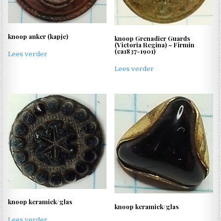
knoop anker (kapje)
knoop Grenadier Guards
(Victoria Regina) – Firmin
(ca1837-1901)
Lees verder
Lees verder
knoop keramiek/glas
knoop keramiek/glas
Lees verder