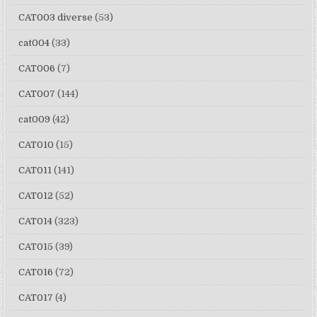
CAT003 diverse
(53)
cat004
(33)
CAT006
(7)
CAT007
(144)
cat009
(42)
CAT010
(15)
CAT011
(141)
CAT012
(52)
CAT014
(323)
CAT015
(39)
CAT016
(72)
CAT017
(4)