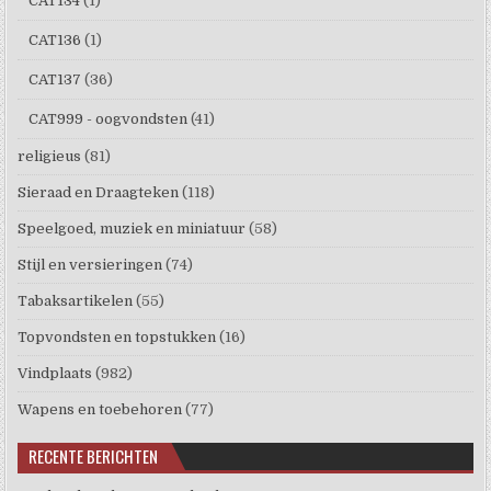
CAT134
(1)
CAT136
(1)
CAT137
(36)
CAT999 - oogvondsten
(41)
religieus
(81)
Sieraad en Draagteken
(118)
Speelgoed, muziek en miniatuur
(58)
Stijl en versieringen
(74)
Tabaksartikelen
(55)
Topvondsten en topstukken
(16)
Vindplaats
(982)
Wapens en toebehoren
(77)
RECENTE BERICHTEN