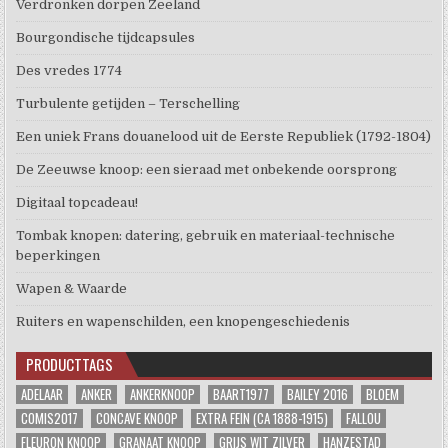
Verdronken dorpen Zeeland
Bourgondische tijdcapsules
Des vredes 1774
Turbulente getijden – Terschelling
Een uniek Frans douanelood uit de Eerste Republiek (1792-1804)
De Zeeuwse knoop: een sieraad met onbekende oorsprong
Digitaal topcadeau!
Tombak knopen: datering, gebruik en materiaal-technische
beperkingen
Wapen & Waarde
Ruiters en wapenschilden, een knopengeschiedenis
PRODUCTTAGS
ADELAAR
ANKER
ANKERKNOOP
BAART1977
BAILEY 2016
BLOEM
COMIS2017
CONCAVE KNOOP
EXTRA FEIN (CA 1888-1915)
FALLOU
FLEURON KNOOP
GRANAAT KNOOP
GRIJS WIT ZILVER
HANZESTAD