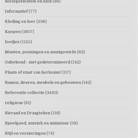
horlogesleutels en klok
(88)
Informatief
(77)
Kleding en leer
(236)
Knopen
(1807)
loodjes
(1125)
Munten, penningen en muntgewicht
(82)
Onbekend - niet gedetermineerd
(142)
Plaats of staat van herkomst
(117)
Ramen, deuren, meubels en gebouwen
(142)
Referentie collectie
(3430)
religieus
(81)
Sieraad en Draagteken
(118)
Speelgoed, muziek en miniatuur
(58)
Stijl en versieringen
(74)