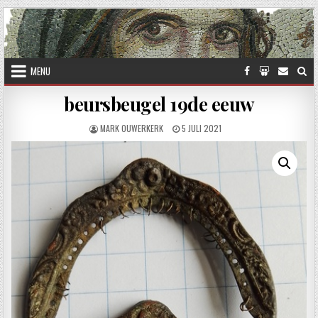
Skip to content
MENU
beursbeugel 19de eeuw
AUTHOR:
PUBLISHED DATE:
MARK OUWERKERK
5 JULI 2021