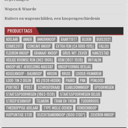
Wapen & Waarde
Ruiters en wapenschilden, een knopengeschiedenis
PRODUCTTAGS
ADELAAR
ANKER
ANKERKNOOP
BAART1977
BLOEM
BUIS2021
COMIS2017
CONCAVE KNOOP
EXTRA FEIN (CA 1888-1915)
FALLOU
FLEURON KNOOP
GRANAAT KNOOP
GRIJS WIT ZILVER
HANZESTAD
HEILIGE ROOMSE RIJK (962-1806)
HSM (1837-1938)
INITIALEN
KNOOP-MET-AFBEELDING-MASSIEF
KNOOPVORMIG BESLAG
KOGELKNOOP - BALKNOOP
KROON
KRUIS
LOODJE-FRANKRIJK
LOOD TIN 2 DELEN
NS (1938-HEDEN)
PAARD
PAN
PENLOOD
PORTRET
POST
SCHROEFDRAAD
SJABLOONKNOOP
SPOORWEGEN
STAATSSPOORWEGEN (1863-1938)
STAATSSPOORWEGEN BELGIE
STREEPJESKNOOP
TELMERK
TRAM EN TREIN
TUDORROOS
TWEEKOPPIGE ADELAAR
TYPE WOLLE-DEEKEN
VENDEEKNOOP
VIJFPUNTIGE STER
VLECHTBANDKNOOP (1600-1700*)
ZILVEREN-KNOOP