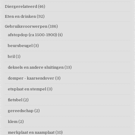
Diergerelateerd
(46)
Eten en drinken
(92)
Gebruiksvoorwerpen
(186)
afstopdop (ca 1500-1900)
(4)
beursbeugel
(3)
bril
(1)
deksels en andere sluitingen
(13)
domper - kaarsendover
(3)
etsplaat en stempel
(3)
fietsbel
(2)
gereedschap
(2)
klem
(2)
merkplaat en naamplaat
(10)