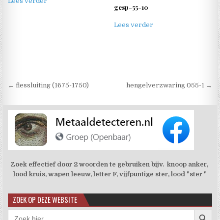
Lees verder
gesp-55-10
Lees verder
Berichtnavigatie
← flessluiting (1675-1750)
hengelverzwaring 055-1 →
Zoek effectief door 2 woorden te gebruiken bijv. knoop anker,
lood kruis, wapen leeuw, letter F, vijfpuntige ster, lood "ster "
ZOEK OP DEZE WEBSITE
Zoekkno
Zoek
naar: