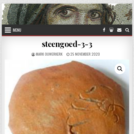
Skip to content
MENU
steengoed-3-3
AUTHOR:
PUBLISHED DATE:
MARK OUWERKERK
25 NOVEMBER 2020