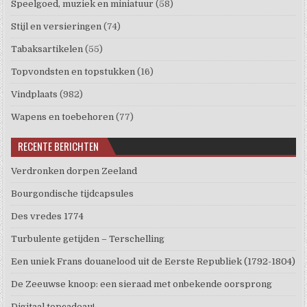
Speelgoed, muziek en miniatuur
(58)
Stijl en versieringen
(74)
Tabaksartikelen
(55)
Topvondsten en topstukken
(16)
Vindplaats
(982)
Wapens en toebehoren
(77)
RECENTE BERICHTEN
Verdronken dorpen Zeeland
Bourgondische tijdcapsules
Des vredes 1774
Turbulente getijden – Terschelling
Een uniek Frans douanelood uit de Eerste Republiek (1792-1804)
De Zeeuwse knoop: een sieraad met onbekende oorsprong
Digitaal topcadeau!