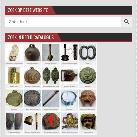
ZOEK OP DEZE WEBSITE
Zoekkno
Zoek
naar:
ZOEK IN BEELD CATALOGUS