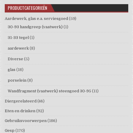
PRODUCTCATEGORIEËN
Aardewerk, glas e.a. serviesgoed
(59)
30-93 handgreep (vaatwerk)
(1)
31-33 tegel
(1)
aardewerk
(8)
Diverse
(5)
glas
(18)
porselein
(8)
Wandfragment (vaatwerk) steengoed 30-95
(11)
Diergerelateerd
(46)
Eten en drinken
(92)
Gebruiksvoorwerpen
(186)
Gesp
(170)