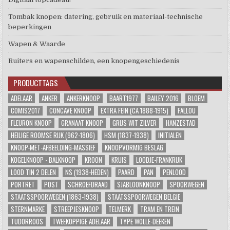
Tombak knopen: datering, gebruik en materiaal-technische
beperkingen
Wapen & Waarde
Ruiters en wapenschilden, een knopengeschiedenis
PRODUCTTAGS
ADELAAR
ANKER
ANKERKNOOP
BAART1977
BAILEY 2016
BLOEM
COMIS2017
CONCAVE KNOOP
EXTRA FEIN (CA 1888-1915)
FALLOU
FLEURON KNOOP
GRANAAT KNOOP
GRIJS WIT ZILVER
HANZESTAD
HEILIGE ROOMSE RIJK (962-1806)
HSM (1837-1938)
INITIALEN
KNOOP-MET-AFBEELDING-MASSIEF
KNOOPVORMIG BESLAG
KOGELKNOOP - BALKNOOP
KROON
KRUIS
LOODJE-FRANKRIJK
LOOD TIN 2 DELEN
NS (1938-HEDEN)
PAARD
PAN
PENLOOD
PORTRET
POST
SCHROEFDRAAD
SJABLOONKNOOP
SPOORWEGEN
STAATSSPOORWEGEN (1863-1938)
STAATSSPOORWEGEN BELGIE
STERNMARKE
STREEPJESKNOOP
TELMERK
TRAM EN TREIN
TUDORROOS
TWEEKOPPIGE ADELAAR
TYPE WOLLE-DEEKEN