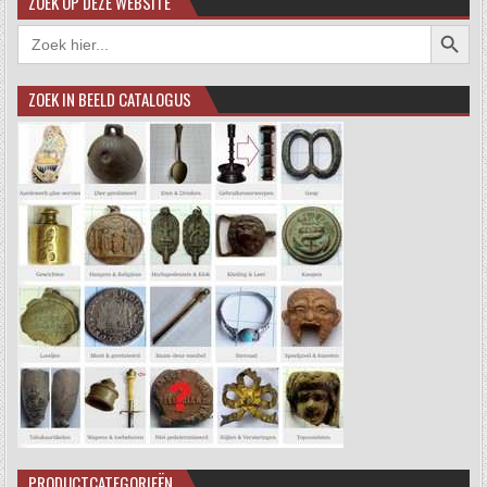
ZOEK OP DEZE WEBSITE
Zoekkno
Zoek
naar:
ZOEK IN BEELD CATALOGUS
PRODUCTCATEGORIEËN