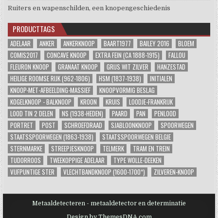
Ruiters en wapenschilden, een knopengeschiedenis
PRODUCTTAGS
ADELAAR
ANKER
ANKERKNOOP
BAART1977
BAILEY 2016
BLOEM
COMIS2017
CONCAVE KNOOP
EXTRA FEIN (CA 1888-1915)
FALLOU
FLEURON KNOOP
GRANAAT KNOOP
GRIJS WIT ZILVER
HANZESTAD
HEILIGE ROOMSE RIJK (962-1806)
HSM (1837-1938)
INITIALEN
KNOOP-MET-AFBEELDING-MASSIEF
KNOOPVORMIG BESLAG
KOGELKNOOP - BALKNOOP
KROON
KRUIS
LOODJE-FRANKRIJK
LOOD TIN 2 DELEN
NS (1938-HEDEN)
PAARD
PAN
PENLOOD
PORTRET
POST
SCHROEFDRAAD
SJABLOONKNOOP
SPOORWEGEN
STAATSSPOORWEGEN (1863-1938)
STAATSSPOORWEGEN BELGIE
STERNMARKE
STREEPJESKNOOP
TELMERK
TRAM EN TREIN
TUDORROOS
TWEEKOPPIGE ADELAAR
TYPE WOLLE-DEEKEN
VIJFPUNTIGE STER
VLECHTBANDKNOOP (1600-1700*)
ZILVEREN-KNOOP
Metaaldetecteren - metaaldetector en determinatie
Design by ThemesDNA.com