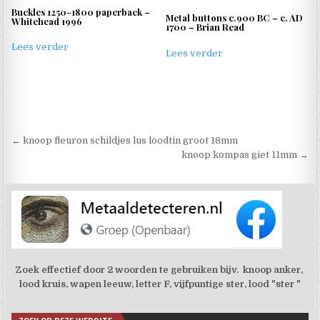
Buckles 1250-1800 paperback –
Metal buttons c.900 BC – c. AD
Whitehead 1996
1700 – Brian Read
Lees verder
Lees verder
Berichtnavigatie
← knoop fleuron schildjes lus loodtin groot 18mm
knoop kompas giet 11mm →
Zoek effectief door 2 woorden te gebruiken bijv. knoop anker,
lood kruis, wapen leeuw, letter F, vijfpuntige ster, lood "ster "