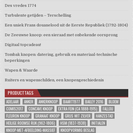
Des vredes 1774
Turbulente getijden – Terschelling
Een uniek Frans douanelood uit de Eerste Republiek (1792-1804)
De Zeeuwse knoop: een sieraad met onbekende oorsprong
Digitaal topcadeau!
Tombak knopen: datering, gebruik en materiaal-technische
beperkingen
Wapen & Waarde
Ruiters en wapenschilden, een knopengeschiedenis
PRODUCTTAGS
ADELAAR
ANKER
ANKERKNOOP
BAART1977
BAILEY 2016
BLOEM
COMIS2017
CONCAVE KNOOP
EXTRA FEIN (CA 1888-1915)
FALLOU
FLEURON KNOOP
GRANAAT KNOOP
GRIJS WIT ZILVER
HANZESTAD
HEILIGE ROOMSE RIJK (962-1806)
HSM (1837-1938)
INITIALEN
KNOOP-MET-AFBEELDING-MASSIEF
KNOOPVORMIG BESLAG