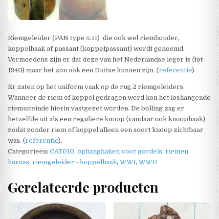
Riemgeleider (PAN type 5.11) die ook wel riemhouder,
koppelhaak of passant (koppelpassant) wordt genoemd.
Vermoedens zijn er dat deze van het Nederlandse leger is (tot
1940) maar het zou ook een Duitse kunnen zijn. (
referentie
).
Er zaten op het uniform vaak op de rug 2 riemgeleiders.
Wanneer de riem of koppel gedragen werd kon het loshangende
riemuiteinde hierin vastgezet worden. De bolling zag er
hetzelfde uit als een reguliere knoop (vandaar ook knoophaak)
zodat zonder riem of koppel alleen een soort knoop zichtbaar
was. (
referentie
).
Categorieën:
CAT010
,
ophanghaken voor gordels, riemen,
harnas
,
riemgeleider - koppelhaak
,
WWI
,
WWII
Gerelateerde producten