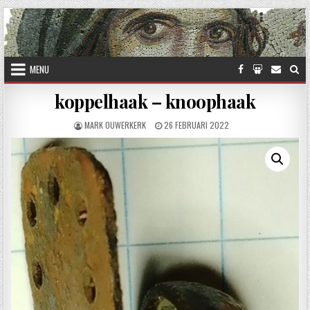
Skip to content
MENU
koppelhaak – knoophaak
AUTHOR:
PUBLISHED DATE:
MARK OUWERKERK
26 FEBRUARI 2022