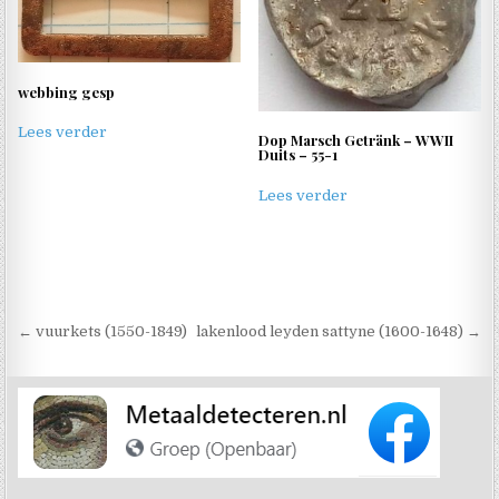
webbing gesp
Lees verder
Dop Marsch Getränk – WWII
Duits – 55-1
Lees verder
Berichtnavigatie
← vuurkets (1550-1849)
lakenlood leyden sattyne (1600-1648) →