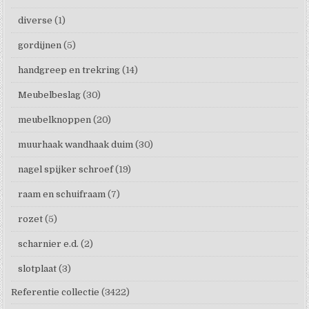
diverse
(1)
gordijnen
(5)
handgreep en trekring
(14)
Meubelbeslag
(30)
meubelknoppen
(20)
muurhaak wandhaak duim
(30)
nagel spijker schroef
(19)
raam en schuifraam
(7)
rozet
(5)
scharnier e.d.
(2)
slotplaat
(3)
Referentie collectie
(3422)