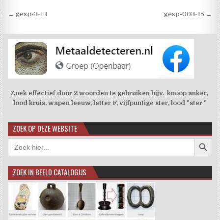
Berichtnavigatie
← gesp-3-13
gesp-003-15 →
Zoek effectief door 2 woorden te gebruiken bijv. knoop anker,
lood kruis, wapen leeuw, letter F, vijfpuntige ster, lood "ster "
ZOEK OP DEZE WEBSITE
Zoekkno
Zoek
naar:
ZOEK IN BEELD CATALOGUS