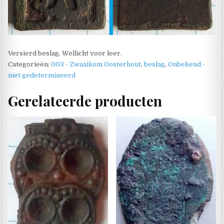
Versierd beslag. Wellicht voor leer.
Categorieën:
003 - Zwaaikom Oosterhout
,
beslag
,
Onbekend -
niet gedetermineerd
Gerelateerde producten