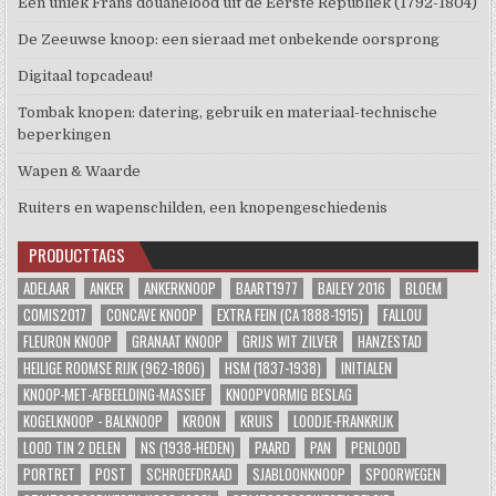
Een uniek Frans douanelood uit de Eerste Republiek (1792-1804)
De Zeeuwse knoop: een sieraad met onbekende oorsprong
Digitaal topcadeau!
Tombak knopen: datering, gebruik en materiaal-technische
beperkingen
Wapen & Waarde
Ruiters en wapenschilden, een knopengeschiedenis
PRODUCTTAGS
ADELAAR
ANKER
ANKERKNOOP
BAART1977
BAILEY 2016
BLOEM
COMIS2017
CONCAVE KNOOP
EXTRA FEIN (CA 1888-1915)
FALLOU
FLEURON KNOOP
GRANAAT KNOOP
GRIJS WIT ZILVER
HANZESTAD
HEILIGE ROOMSE RIJK (962-1806)
HSM (1837-1938)
INITIALEN
KNOOP-MET-AFBEELDING-MASSIEF
KNOOPVORMIG BESLAG
KOGELKNOOP - BALKNOOP
KROON
KRUIS
LOODJE-FRANKRIJK
LOOD TIN 2 DELEN
NS (1938-HEDEN)
PAARD
PAN
PENLOOD
PORTRET
POST
SCHROEFDRAAD
SJABLOONKNOOP
SPOORWEGEN