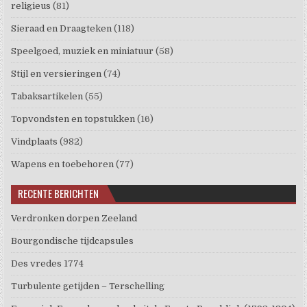
religieus
(81)
Sieraad en Draagteken
(118)
Speelgoed, muziek en miniatuur
(58)
Stijl en versieringen
(74)
Tabaksartikelen
(55)
Topvondsten en topstukken
(16)
Vindplaats
(982)
Wapens en toebehoren
(77)
RECENTE BERICHTEN
Verdronken dorpen Zeeland
Bourgondische tijdcapsules
Des vredes 1774
Turbulente getijden – Terschelling