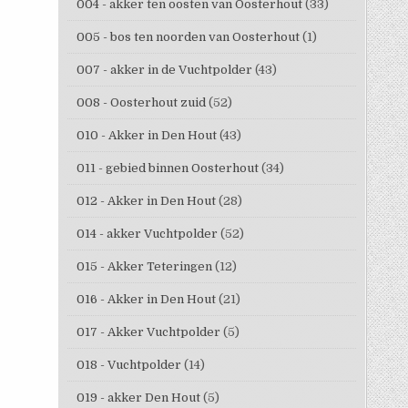
004 - akker ten oosten van Oosterhout
(33)
005 - bos ten noorden van Oosterhout
(1)
007 - akker in de Vuchtpolder
(43)
008 - Oosterhout zuid
(52)
010 - Akker in Den Hout
(43)
011 - gebied binnen Oosterhout
(34)
012 - Akker in Den Hout
(28)
014 - akker Vuchtpolder
(52)
015 - Akker Teteringen
(12)
016 - Akker in Den Hout
(21)
017 - Akker Vuchtpolder
(5)
018 - Vuchtpolder
(14)
019 - akker Den Hout
(5)