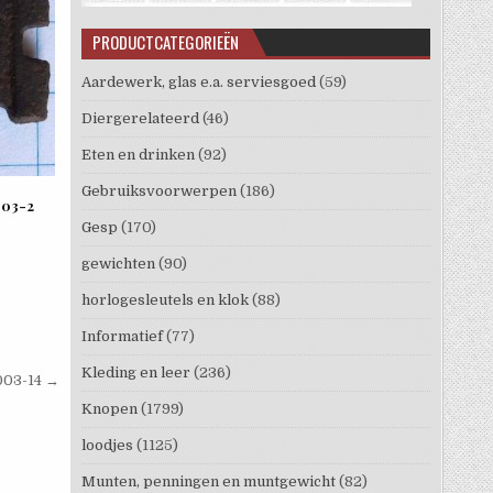
PRODUCTCATEGORIEËN
Aardewerk, glas e.a. serviesgoed
(59)
Diergerelateerd
(46)
Eten en drinken
(92)
Gebruiksvoorwerpen
(186)
003-2
Gesp
(170)
gewichten
(90)
horlogesleutels en klok
(88)
Informatief
(77)
Kleding en leer
(236)
003-14 →
Knopen
(1799)
loodjes
(1125)
Munten, penningen en muntgewicht
(82)