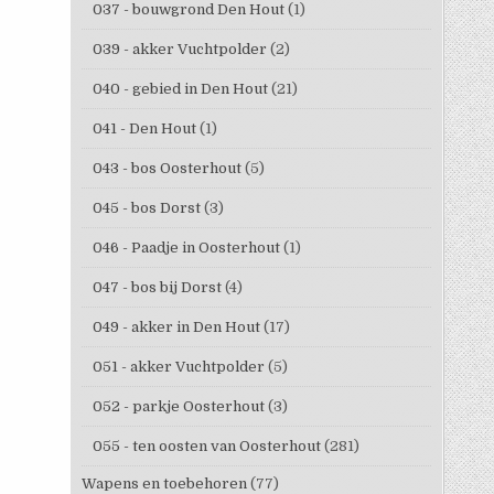
037 - bouwgrond Den Hout
(1)
039 - akker Vuchtpolder
(2)
040 - gebied in Den Hout
(21)
041 - Den Hout
(1)
043 - bos Oosterhout
(5)
045 - bos Dorst
(3)
046 - Paadje in Oosterhout
(1)
047 - bos bij Dorst
(4)
049 - akker in Den Hout
(17)
051 - akker Vuchtpolder
(5)
052 - parkje Oosterhout
(3)
055 - ten oosten van Oosterhout
(281)
Wapens en toebehoren
(77)