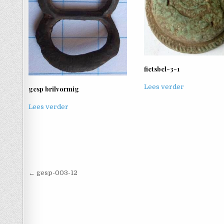
fietsbel-3-1
Lees verder
gesp brilvormig
Lees verder
Berichtnavigatie
← gesp-003-12