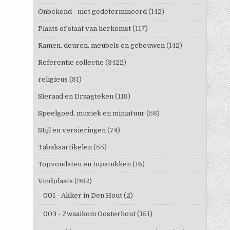
Onbekend - niet gedetermineerd
(142)
Plaats of staat van herkomst
(117)
Ramen, deuren, meubels en gebouwen
(142)
Referentie collectie
(3422)
religieus
(81)
Sieraad en Draagteken
(118)
Speelgoed, muziek en miniatuur
(58)
Stijl en versieringen
(74)
Tabaksartikelen
(55)
Topvondsten en topstukken
(16)
Vindplaats
(982)
001 - Akker in Den Hout
(2)
003 - Zwaaikom Oosterhout
(151)