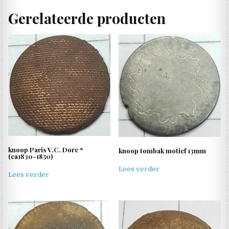
Gerelateerde producten
knoop Paris V.C. Dore *
knoop tombak motief 13mm
(ca1830-1850)
Lees verder
Lees verder