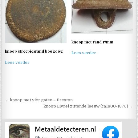
knoop met rand 17mm
knoop streepjesrand boogoog
Lees verder
Lees verder
Berichtnavigatie
← knoop met vier gaten – Preston
knoop Livrei zittende leeuw (ca1800-1875) →