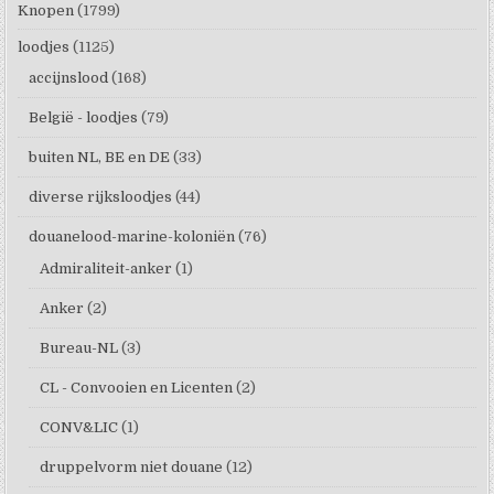
Knopen
(1799)
loodjes
(1125)
accijnslood
(168)
België - loodjes
(79)
buiten NL, BE en DE
(33)
diverse rijksloodjes
(44)
douanelood-marine-koloniën
(76)
Admiraliteit-anker
(1)
Anker
(2)
Bureau-NL
(3)
CL - Convooien en Licenten
(2)
CONV&LIC
(1)
druppelvorm niet douane
(12)