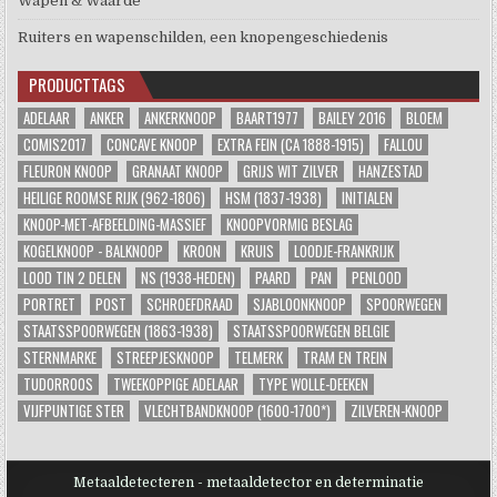
Wapen & Waarde
Ruiters en wapenschilden, een knopengeschiedenis
PRODUCTTAGS
ADELAAR
ANKER
ANKERKNOOP
BAART1977
BAILEY 2016
BLOEM
COMIS2017
CONCAVE KNOOP
EXTRA FEIN (CA 1888-1915)
FALLOU
FLEURON KNOOP
GRANAAT KNOOP
GRIJS WIT ZILVER
HANZESTAD
HEILIGE ROOMSE RIJK (962-1806)
HSM (1837-1938)
INITIALEN
KNOOP-MET-AFBEELDING-MASSIEF
KNOOPVORMIG BESLAG
KOGELKNOOP - BALKNOOP
KROON
KRUIS
LOODJE-FRANKRIJK
LOOD TIN 2 DELEN
NS (1938-HEDEN)
PAARD
PAN
PENLOOD
PORTRET
POST
SCHROEFDRAAD
SJABLOONKNOOP
SPOORWEGEN
STAATSSPOORWEGEN (1863-1938)
STAATSSPOORWEGEN BELGIE
STERNMARKE
STREEPJESKNOOP
TELMERK
TRAM EN TREIN
TUDORROOS
TWEEKOPPIGE ADELAAR
TYPE WOLLE-DEEKEN
VIJFPUNTIGE STER
VLECHTBANDKNOOP (1600-1700*)
ZILVEREN-KNOOP
Metaaldetecteren - metaaldetector en determinatie