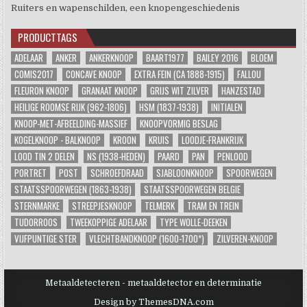
Ruiters en wapenschilden, een knopengeschiedenis
PRODUCTTAGS
ADELAAR
ANKER
ANKERKNOOP
BAART1977
BAILEY 2016
BLOEM
COMIS2017
CONCAVE KNOOP
EXTRA FEIN (CA 1888-1915)
FALLOU
FLEURON KNOOP
GRANAAT KNOOP
GRIJS WIT ZILVER
HANZESTAD
HEILIGE ROOMSE RIJK (962-1806)
HSM (1837-1938)
INITIALEN
KNOOP-MET-AFBEELDING-MASSIEF
KNOOPVORMIG BESLAG
KOGELKNOOP - BALKNOOP
KROON
KRUIS
LOODJE-FRANKRIJK
LOOD TIN 2 DELEN
NS (1938-HEDEN)
PAARD
PAN
PENLOOD
PORTRET
POST
SCHROEFDRAAD
SJABLOONKNOOP
SPOORWEGEN
STAATSSPOORWEGEN (1863-1938)
STAATSSPOORWEGEN BELGIE
STERNMARKE
STREEPJESKNOOP
TELMERK
TRAM EN TREIN
TUDORROOS
TWEEKOPPIGE ADELAAR
TYPE WOLLE-DEEKEN
VIJFPUNTIGE STER
VLECHTBANDKNOOP (1600-1700*)
ZILVEREN-KNOOP
Metaaldetecteren - metaaldetector en determinatie
Design by ThemesDNA.com