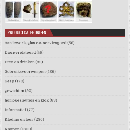
PRODUCTCATEGORIEËN
Aardewerk, glas e.a. serviesgoed
(59)
Diergerelateerd
(46)
Eten en drinken
(92)
Gebruiksvoorwerpen
(186)
Gesp
(170)
gewichten
(90)
horlogesleutels en klok
(88)
Informatief
(77)
Kleding en leer
(236)
Knopen
(1800)