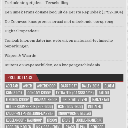
Turbulente getijden – Terschelling
Een uniek Frans douanelood uit de Eerste Republiek (1792-1804)
De Zeeuwse knoop: een sieraad met onbekende oorsprong
Digitaal topcadeau!
Tombak knopen: datering, gebruik en materiaal-technische
beperkingen
Wapen & Waarde
Ruiters en wapenschilden, een knopengeschiedenis
PRODUCTTAGS
ADELAAR
ANKER
ANKERKNOOP
BAART1977
BAILEY 2016
BLOEM
COMIS2017
CONCAVE KNOOP
EXTRA FEIN (CA 1888-1915)
FALLOU
FLEURON KNOOP
GRANAAT KNOOP
GRIJS WIT ZILVER
HANZESTAD
HEILIGE ROOMSE RIJK (962-1806)
HSM (1837-1938)
INITIALEN
KNOOP-MET-AFBEELDING-MASSIEF
KNOOPVORMIG BESLAG
KOGELKNOOP - BALKNOOP
KROON
KRUIS
LOODJE-FRANKRIJK
LOOD TIN 2 DELEN
NS (1938-HEDEN)
PAARD
PAN
PENLOOD