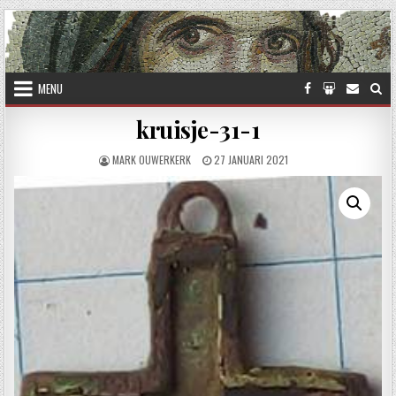
Skip to content
MENU
kruisje-31-1
AUTHOR:
PUBLISHED DATE:
MARK OUWERKERK
27 JANUARI 2021