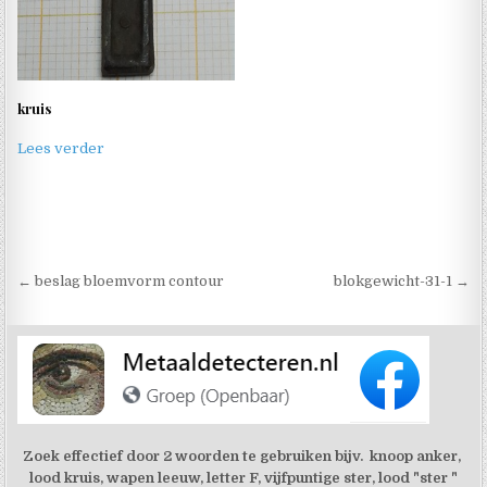
kruis
Lees verder
Berichtnavigatie
← beslag bloemvorm contour
blokgewicht-31-1 →
Zoek effectief door 2 woorden te gebruiken bijv. knoop anker,
lood kruis, wapen leeuw, letter F, vijfpuntige ster, lood "ster "