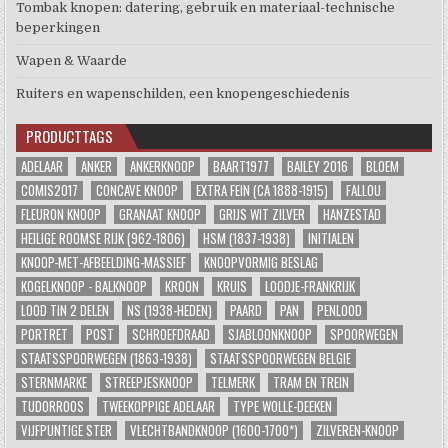
Tombak knopen: datering, gebruik en materiaal-technische
beperkingen
Wapen & Waarde
Ruiters en wapenschilden, een knopengeschiedenis
PRODUCTTAGS
ADELAAR
ANKER
ANKERKNOOP
BAART1977
BAILEY 2016
BLOEM
COMIS2017
CONCAVE KNOOP
EXTRA FEIN (CA 1888-1915)
FALLOU
FLEURON KNOOP
GRANAAT KNOOP
GRIJS WIT ZILVER
HANZESTAD
HEILIGE ROOMSE RIJK (962-1806)
HSM (1837-1938)
INITIALEN
KNOOP-MET-AFBEELDING-MASSIEF
KNOOPVORMIG BESLAG
KOGELKNOOP - BALKNOOP
KROON
KRUIS
LOODJE-FRANKRIJK
LOOD TIN 2 DELEN
NS (1938-HEDEN)
PAARD
PAN
PENLOOD
PORTRET
POST
SCHROEFDRAAD
SJABLOONKNOOP
SPOORWEGEN
STAATSSPOORWEGEN (1863-1938)
STAATSSPOORWEGEN BELGIE
STERNMARKE
STREEPJESKNOOP
TELMERK
TRAM EN TREIN
TUDORROOS
TWEEKOPPIGE ADELAAR
TYPE WOLLE-DEEKEN
VIJFPUNTIGE STER
VLECHTBANDKNOOP (1600-1700*)
ZILVEREN-KNOOP