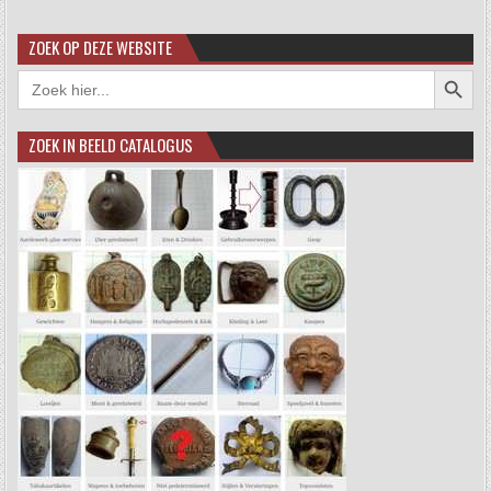
ZOEK OP DEZE WEBSITE
Zoekkno
Zoek
naar:
ZOEK IN BEELD CATALOGUS