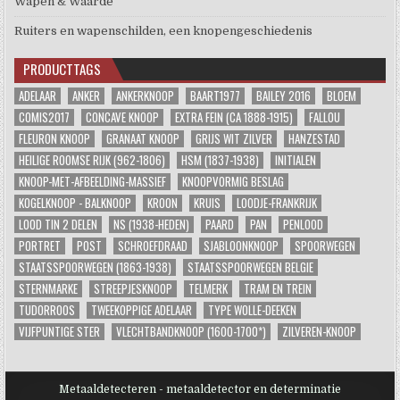
Wapen & Waarde
Ruiters en wapenschilden, een knopengeschiedenis
PRODUCTTAGS
ADELAAR
ANKER
ANKERKNOOP
BAART1977
BAILEY 2016
BLOEM
COMIS2017
CONCAVE KNOOP
EXTRA FEIN (CA 1888-1915)
FALLOU
FLEURON KNOOP
GRANAAT KNOOP
GRIJS WIT ZILVER
HANZESTAD
HEILIGE ROOMSE RIJK (962-1806)
HSM (1837-1938)
INITIALEN
KNOOP-MET-AFBEELDING-MASSIEF
KNOOPVORMIG BESLAG
KOGELKNOOP - BALKNOOP
KROON
KRUIS
LOODJE-FRANKRIJK
LOOD TIN 2 DELEN
NS (1938-HEDEN)
PAARD
PAN
PENLOOD
PORTRET
POST
SCHROEFDRAAD
SJABLOONKNOOP
SPOORWEGEN
STAATSSPOORWEGEN (1863-1938)
STAATSSPOORWEGEN BELGIE
STERNMARKE
STREEPJESKNOOP
TELMERK
TRAM EN TREIN
TUDORROOS
TWEEKOPPIGE ADELAAR
TYPE WOLLE-DEEKEN
VIJFPUNTIGE STER
VLECHTBANDKNOOP (1600-1700*)
ZILVEREN-KNOOP
Metaaldetecteren - metaaldetector en determinatie