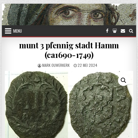
Skip to content
MENU
munt 3 pfennig stadt Hamm
(ca1690-1749)
AUTHOR:
PUBLISHED DATE:
MARK OUWERKERK
22 MEI 2024