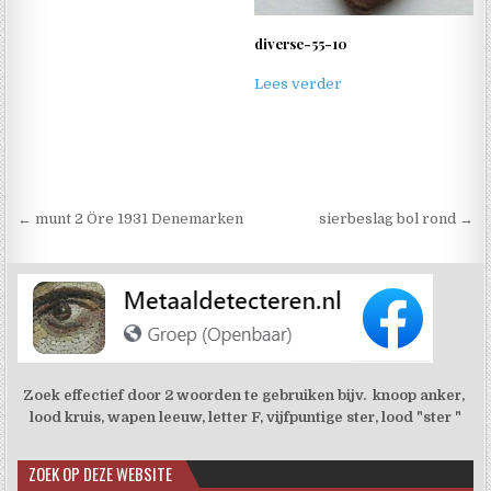
diverse-55-10
Lees verder
Berichtnavigatie
← munt 2 Öre 1931 Denemarken
sierbeslag bol rond →
Zoek effectief door 2 woorden te gebruiken bijv. knoop anker,
lood kruis, wapen leeuw, letter F, vijfpuntige ster, lood "ster "
ZOEK OP DEZE WEBSITE