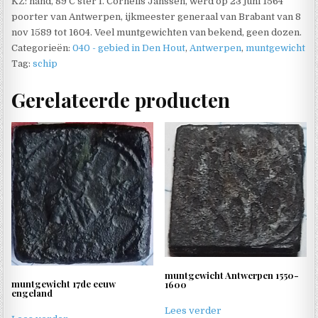
KZ: hand, 89 C ster I. Cornelis Janssen, werd op 23 juni 1564
poorter van Antwerpen, ijkmeester generaal van Brabant van 8
nov 1589 tot 1604. Veel muntgewichten van bekend, geen dozen.
Categorieën:
040 - gebied in Den Hout
,
Antwerpen
,
muntgewicht
Tag:
schip
Gerelateerde producten
muntgewicht Antwerpen 1550-
muntgewicht 17de eeuw
1600
engeland
Lees verder