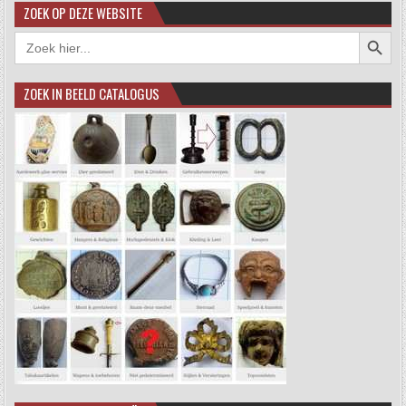
ZOEK OP DEZE WEBSITE
Zoekkno
Zoek
naar:
ZOEK IN BEELD CATALOGUS