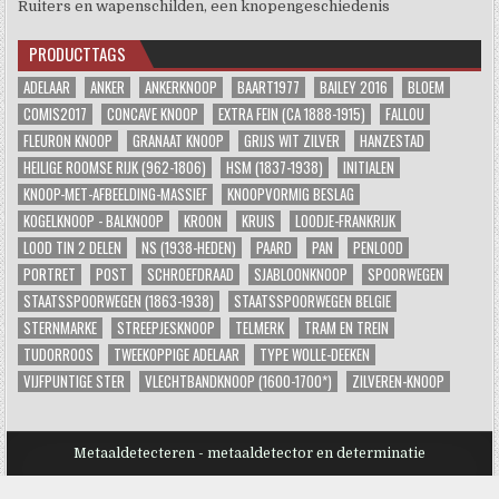
Ruiters en wapenschilden, een knopengeschiedenis
PRODUCTTAGS
ADELAAR
ANKER
ANKERKNOOP
BAART1977
BAILEY 2016
BLOEM
COMIS2017
CONCAVE KNOOP
EXTRA FEIN (CA 1888-1915)
FALLOU
FLEURON KNOOP
GRANAAT KNOOP
GRIJS WIT ZILVER
HANZESTAD
HEILIGE ROOMSE RIJK (962-1806)
HSM (1837-1938)
INITIALEN
KNOOP-MET-AFBEELDING-MASSIEF
KNOOPVORMIG BESLAG
KOGELKNOOP - BALKNOOP
KROON
KRUIS
LOODJE-FRANKRIJK
LOOD TIN 2 DELEN
NS (1938-HEDEN)
PAARD
PAN
PENLOOD
PORTRET
POST
SCHROEFDRAAD
SJABLOONKNOOP
SPOORWEGEN
STAATSSPOORWEGEN (1863-1938)
STAATSSPOORWEGEN BELGIE
STERNMARKE
STREEPJESKNOOP
TELMERK
TRAM EN TREIN
TUDORROOS
TWEEKOPPIGE ADELAAR
TYPE WOLLE-DEEKEN
VIJFPUNTIGE STER
VLECHTBANDKNOOP (1600-1700*)
ZILVEREN-KNOOP
Metaaldetecteren - metaaldetector en determinatie
Design by ThemesDNA.com