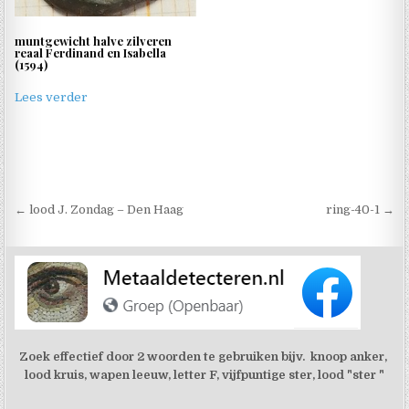
muntgewicht halve zilveren
reaal Ferdinand en Isabella
(1594)
Lees verder
Berichtnavigatie
← lood J. Zondag – Den Haag
ring-40-1 →
Zoek effectief door 2 woorden te gebruiken bijv. knoop anker,
lood kruis, wapen leeuw, letter F, vijfpuntige ster, lood "ster "