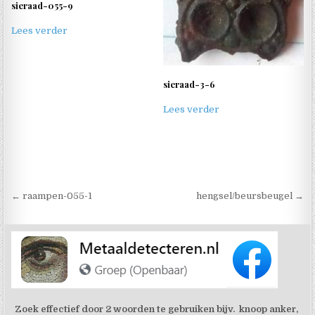
sieraad-055-9
Lees verder
sieraad-3-6
Lees verder
Berichtnavigatie
← raampen-055-1
hengsel/beursbeugel →
Zoek effectief door 2 woorden te gebruiken bijv. knoop anker,