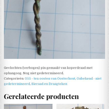
Gevlochten (verbogen) pin gemaakt van koperdraad met
ophangoog. Nog niet gedetermineerd.
Categorieën:
055 - ten oosten van Oosterhout
,
Onbekend - niet
gedetermineerd
,
Sieraad en Draagteken
Gerelateerde producten