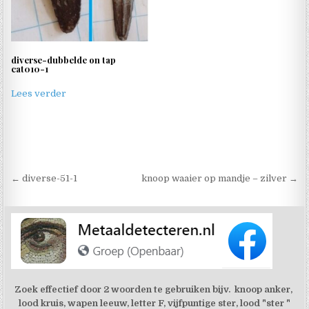
diverse-dubbelde on tap
cat010-1
Lees verder
Berichtnavigatie
← diverse-51-1
knoop waaier op mandje – zilver →
Zoek effectief door 2 woorden te gebruiken bijv. knoop anker,
lood kruis, wapen leeuw, letter F, vijfpuntige ster, lood "ster "