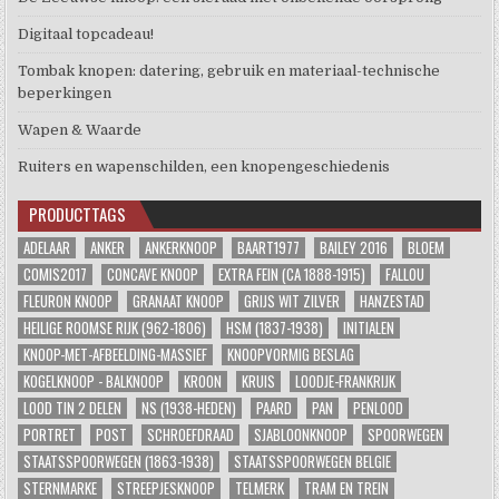
Digitaal topcadeau!
Tombak knopen: datering, gebruik en materiaal-technische
beperkingen
Wapen & Waarde
Ruiters en wapenschilden, een knopengeschiedenis
PRODUCTTAGS
ADELAAR
ANKER
ANKERKNOOP
BAART1977
BAILEY 2016
BLOEM
COMIS2017
CONCAVE KNOOP
EXTRA FEIN (CA 1888-1915)
FALLOU
FLEURON KNOOP
GRANAAT KNOOP
GRIJS WIT ZILVER
HANZESTAD
HEILIGE ROOMSE RIJK (962-1806)
HSM (1837-1938)
INITIALEN
KNOOP-MET-AFBEELDING-MASSIEF
KNOOPVORMIG BESLAG
KOGELKNOOP - BALKNOOP
KROON
KRUIS
LOODJE-FRANKRIJK
LOOD TIN 2 DELEN
NS (1938-HEDEN)
PAARD
PAN
PENLOOD
PORTRET
POST
SCHROEFDRAAD
SJABLOONKNOOP
SPOORWEGEN
STAATSSPOORWEGEN (1863-1938)
STAATSSPOORWEGEN BELGIE
STERNMARKE
STREEPJESKNOOP
TELMERK
TRAM EN TREIN