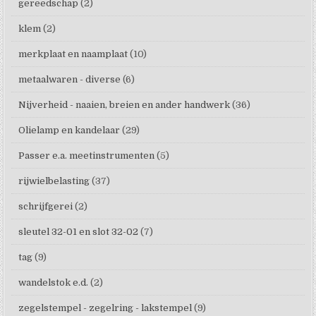
gereedschap
(2)
klem
(2)
merkplaat en naamplaat
(10)
metaalwaren - diverse
(6)
Nijverheid - naaien, breien en ander handwerk
(36)
Olielamp en kandelaar
(29)
Passer e.a. meetinstrumenten
(5)
rijwielbelasting
(37)
schrijfgerei
(2)
sleutel 32-01 en slot 32-02
(7)
tag
(9)
wandelstok e.d.
(2)
zegelstempel - zegelring - lakstempel
(9)