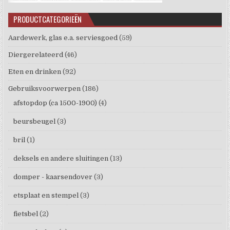
PRODUCTCATEGORIEËN
Aardewerk, glas e.a. serviesgoed
(59)
Diergerelateerd
(46)
Eten en drinken
(92)
Gebruiksvoorwerpen
(186)
afstopdop (ca 1500-1900)
(4)
beursbeugel
(3)
bril
(1)
deksels en andere sluitingen
(13)
domper - kaarsendover
(3)
etsplaat en stempel
(3)
fietsbel
(2)