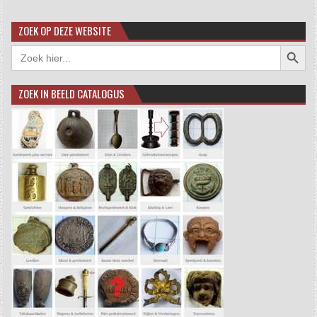
ZOEK OP DEZE WEBSITE
Zoekkno
Zoek
naar:
ZOEK IN BEELD CATALOGUS