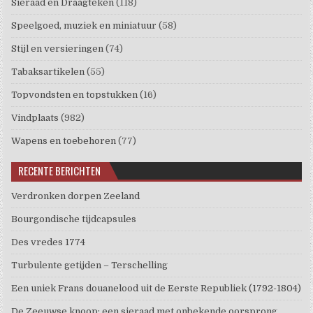
Sieraad en Draagteken
(118)
Speelgoed, muziek en miniatuur
(58)
Stijl en versieringen
(74)
Tabaksartikelen
(55)
Topvondsten en topstukken
(16)
Vindplaats
(982)
Wapens en toebehoren
(77)
RECENTE BERICHTEN
Verdronken dorpen Zeeland
Bourgondische tijdcapsules
Des vredes 1774
Turbulente getijden – Terschelling
Een uniek Frans douanelood uit de Eerste Republiek (1792-1804)
De Zeeuwse knoop: een sieraad met onbekende oorsprong