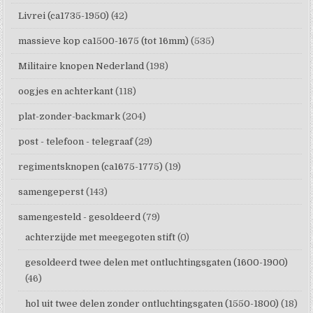
Livrei (ca1735-1950)
(42)
massieve kop ca1500-1675 (tot 16mm)
(535)
Militaire knopen Nederland
(198)
oogjes en achterkant
(118)
plat-zonder-backmark
(204)
post - telefoon - telegraaf
(29)
regimentsknopen (ca1675-1775)
(19)
samengeperst
(143)
samengesteld - gesoldeerd
(79)
achterzijde met meegegoten stift
(0)
gesoldeerd twee delen met ontluchtingsgaten (1600-1900)
(46)
hol uit twee delen zonder ontluchtingsgaten (1550-1800)
(18)