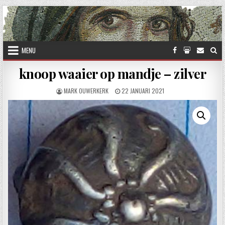
Skip to content
MENU
knoop waaier op mandje – zilver
AUTHOR:
PUBLISHED DATE:
MARK OUWERKERK
22 JANUARI 2021