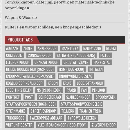
Tombak knopen: datering, gebruik en materiaal-technische
beperkingen
Wapen & Waarde
Ruiters en wapenschilden, een knopengeschiedenis
PRODUCTTAGS
ADELAAR
ANKER
ANKERKNOOP
BAART1977
BAILEY 2016
BLOEM
COMIS2017
CONCAVE KNOOP
EXTRA FEIN (CA 1888-1915)
FALLOU
FLEURON KNOOP
GRANAAT KNOOP
GRIJS WIT ZILVER
HANZESTAD
HEILIGE ROOMSE RIJK (962-1806)
HSM (1837-1938)
INITIALEN
KNOOP-MET-AFBEELDING-MASSIEF
KNOOPVORMIG BESLAG
KOGELKNOOP - BALKNOOP
KROON
KRUIS
LOODJE-FRANKRIJK
LOOD TIN 2 DELEN
NS (1938-HEDEN)
PAARD
PAN
PENLOOD
PORTRET
POST
SCHROEFDRAAD
SJABLOONKNOOP
SPOORWEGEN
STAATSSPOORWEGEN (1863-1938)
STAATSSPOORWEGEN BELGIE
STERNMARKE
STREEPJESKNOOP
TELMERK
TRAM EN TREIN
TUDORROOS
TWEEKOPPIGE ADELAAR
TYPE WOLLE-DEEKEN
VIJFPUNTIGE STER
VLECHTBANDKNOOP (1600-1700*)
ZILVEREN-KNOOP