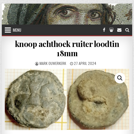
Skip to content
MENU
knoop achthoek ruiter loodtin
18mm
AUTHOR:
PUBLISHED DATE:
MARK OUWERKERK
27 APRIL 2024