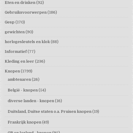
Eten en drinken
(92)
Gebruiksvoorwerpen
(186)
Gesp
(170)
gewichten
(90)
horlogesleutels en klok
(88)
Informatief
(77)
Kleding en leer
(236)
Knopen
(1799)
ambtenaren
(26)
België - knopen
(54)
diverse landen - knopen
(16)
Duitsland, Duitse staten o.a. Pruisen knopen
(19)
Frankrijk knopen
(49)
GB en Ierland - knopen
(95)