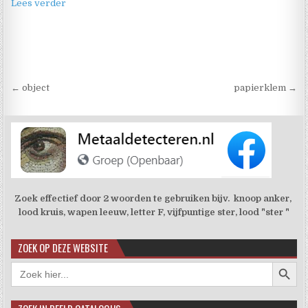
Lees verder
Berichtnavigatie
← object
papierklem →
Zoek effectief door 2 woorden te gebruiken bijv. knoop anker,
lood kruis, wapen leeuw, letter F, vijfpuntige ster, lood "ster "
ZOEK OP DEZE WEBSITE
Zoekkno
Zoek
naar: