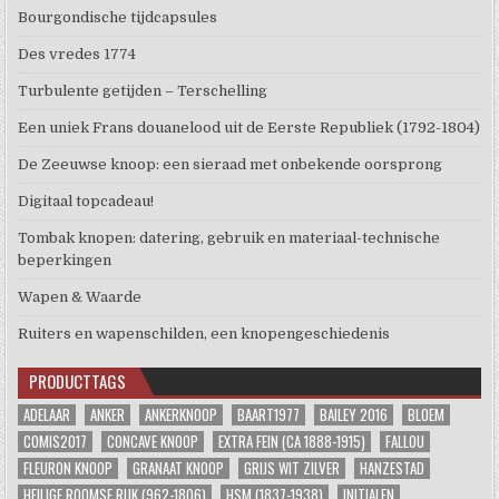
Bourgondische tijdcapsules
Des vredes 1774
Turbulente getijden – Terschelling
Een uniek Frans douanelood uit de Eerste Republiek (1792-1804)
De Zeeuwse knoop: een sieraad met onbekende oorsprong
Digitaal topcadeau!
Tombak knopen: datering, gebruik en materiaal-technische
beperkingen
Wapen & Waarde
Ruiters en wapenschilden, een knopengeschiedenis
PRODUCTTAGS
ADELAAR
ANKER
ANKERKNOOP
BAART1977
BAILEY 2016
BLOEM
COMIS2017
CONCAVE KNOOP
EXTRA FEIN (CA 1888-1915)
FALLOU
FLEURON KNOOP
GRANAAT KNOOP
GRIJS WIT ZILVER
HANZESTAD
HEILIGE ROOMSE RIJK (962-1806)
HSM (1837-1938)
INITIALEN