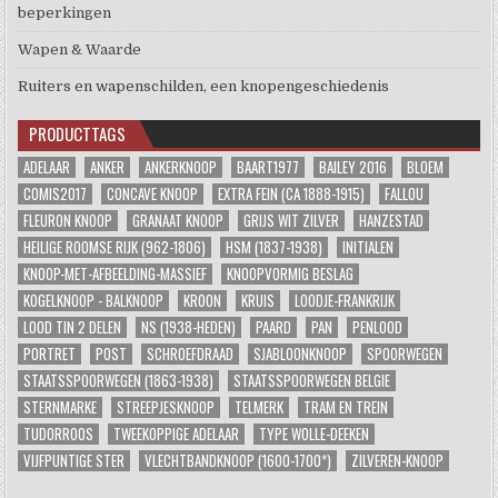
beperkingen
Wapen & Waarde
Ruiters en wapenschilden, een knopengeschiedenis
PRODUCTTAGS
ADELAAR
ANKER
ANKERKNOOP
BAART1977
BAILEY 2016
BLOEM
COMIS2017
CONCAVE KNOOP
EXTRA FEIN (CA 1888-1915)
FALLOU
FLEURON KNOOP
GRANAAT KNOOP
GRIJS WIT ZILVER
HANZESTAD
HEILIGE ROOMSE RIJK (962-1806)
HSM (1837-1938)
INITIALEN
KNOOP-MET-AFBEELDING-MASSIEF
KNOOPVORMIG BESLAG
KOGELKNOOP - BALKNOOP
KROON
KRUIS
LOODJE-FRANKRIJK
LOOD TIN 2 DELEN
NS (1938-HEDEN)
PAARD
PAN
PENLOOD
PORTRET
POST
SCHROEFDRAAD
SJABLOONKNOOP
SPOORWEGEN
STAATSSPOORWEGEN (1863-1938)
STAATSSPOORWEGEN BELGIE
STERNMARKE
STREEPJESKNOOP
TELMERK
TRAM EN TREIN
TUDORROOS
TWEEKOPPIGE ADELAAR
TYPE WOLLE-DEEKEN
VIJFPUNTIGE STER
VLECHTBANDKNOOP (1600-1700*)
ZILVEREN-KNOOP