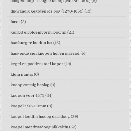
badgeknoop - insigne knoop (ca1450-1600)
(5)
dikwandig gegoten los oog (1270-1650)
(10)
facet
(3)
geribd en bloemvorm lood tin
(21)
hamburger loodtin lus
(15)
hangende sierknopen hol en massief
(6)
kegel en paddenstoel koper
(19)
klein puntig
(0)
knoopvormig beslag
(0)
knopen voor 1575
(34)
koepel ca16-20mm
(8)
koepel loodtin lusoog draadoog
(99)
koepel met draadoog nikkeltin
(52)