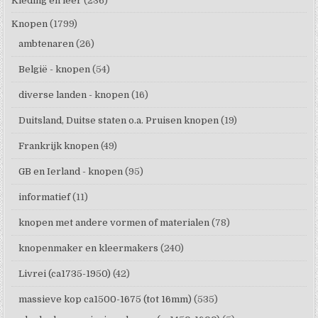
Kleding en leer
(236)
Knopen
(1799)
ambtenaren
(26)
België - knopen
(54)
diverse landen - knopen
(16)
Duitsland, Duitse staten o.a. Pruisen knopen
(19)
Frankrijk knopen
(49)
GB en Ierland - knopen
(95)
informatief
(11)
knopen met andere vormen of materialen
(78)
knopenmaker en kleermakers
(240)
Livrei (ca1735-1950)
(42)
massieve kop ca1500-1675 (tot 16mm)
(535)