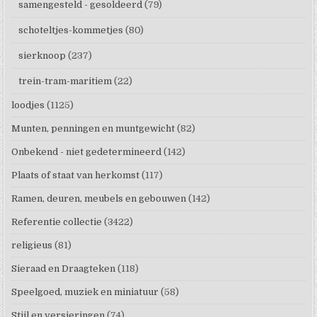
samengesteld - gesoldeerd
(79)
schoteltjes-kommetjes
(80)
sierknoop
(237)
trein-tram-maritiem
(22)
loodjes
(1125)
Munten, penningen en muntgewicht
(82)
Onbekend - niet gedetermineerd
(142)
Plaats of staat van herkomst
(117)
Ramen, deuren, meubels en gebouwen
(142)
Referentie collectie
(3422)
religieus
(81)
Sieraad en Draagteken
(118)
Speelgoed, muziek en miniatuur
(58)
Stijl en versieringen
(74)